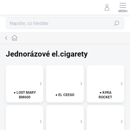
Přejít
na
obsah
Hledat
Domů
Jednorázové el.cigarety
● LOST MARY
● K#RA
● EL CEEGO
BM600
ROCKET