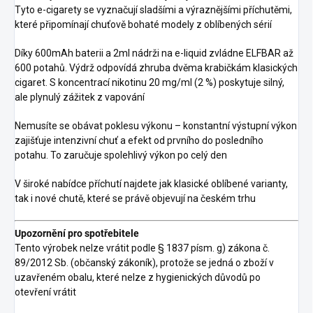
Tyto e-cigarety se vyznačují sladšími a výraznějšími příchutěmi,
které připomínají chuťově bohaté modely z oblíbených sérií
Díky 600mAh baterii a 2ml nádrži na e-liquid zvládne ELFBAR až
600 potahů. Výdrž odpovídá zhruba dvěma krabičkám klasických
cigaret. S koncentrací nikotinu 20 mg/ml (2 %) poskytuje silný,
ale plynulý zážitek z vapování
Nemusíte se obávat poklesu výkonu – konstantní výstupní výkon
zajišťuje intenzivní chuť a efekt od prvního do posledního
potahu. To zaručuje spolehlivý výkon po celý den
V široké nabídce příchutí najdete jak klasické oblíbené varianty,
tak i nové chutě, které se právě objevují na českém trhu
Upozornění pro spotřebitele
Tento výrobek nelze vrátit podle § 1837 písm. g) zákona č.
89/2012 Sb. (občanský zákoník), protože se jedná o zboží v
uzavřeném obalu, které nelze z hygienických důvodů po
otevření vrátit