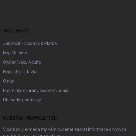
á
p
a
t
í
ROZCESNÍK
Jak začít - Doprava & Platba
Napište nám
Ověření věku Adulto
Nejčastější otázky
O nás
Podmínky ochrany osobních údajů
Obchodní podmínky
ODEBÍRAT NEWSLETTER
Vložte svůj e-mail a my vám budeme zasílat informace o nových
produktech na našem e-shopu.