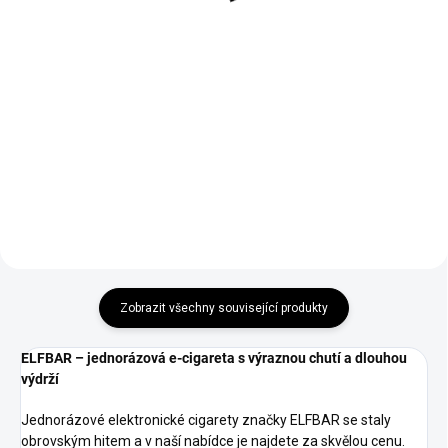
Do košíku
Do košíku
Vyzkoušejte SYX Blue Razz
SYX NS Blueberry Nechte se
Lemonade Nic Salt e-liquid –
unést výraznou kombinací
osvěžující mix sladkých
sladkých i lehce kyselých
modrých malin a šťavnaté
borůvek. Tato příchuť přináší silný
citronády. Dokonale vyvážená
chuťový prožitek.
kombinace sladkosti a kyselého
nádechu dělá...
Zobrazit všechny související produkty
ELFBAR – jednorázová e-cigareta s výraznou chutí a dlouhou
výdrží
Jednorázové elektronické cigarety značky ELFBAR se staly
obrovským hitem a v naší nabídce je najdete za skvělou cenu.