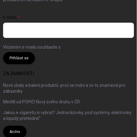
E-MAIL
Vložením e-mailu souhlasíte s
podmínkami ochrany osobních údajů
Přihlásit se
ZAJÍMAVOSTI
Nové obaly a balení produktů: proč se mění a co to znamená pro
zákazníky
Minifill od POPIČ! Nový svého druhu v ČR
Jakou e-cigaretu si vybrat? Jednorázovky, pod systémy, elektronky
a liquidy přehledně“
Archiv