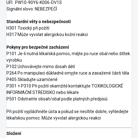
UFI:
PW10-90Y6-K006-DV1S
Signální slovo: NEBEZPEČÍ
Standardní věty o nebezpečnosti
H301 Toxický při požití
H317 Může vyvolat alergickou kožní reakci
Pokyny pro bezpečné zacházení
P101 Je-li nutná lékařská pomoc, mějte po ruce obal nebo štítek
výrobku
P102 Uchovávejte mimo dosah dětí
P264 Po manipulaci důkladně omyjte ruce a zasažené části těla
P405 Skladujte uzamčené
P301 + P310 Při požití okamžitě kontaktujte TOXIKOLOGICKÉ
INFORMAČNÍ STŘEDISKO nebo lékaře
P501 Odstraňte obsah/obal podle platných předpisů
Při požití vypláchněte ústa a pokud se necítíte dobře, vyhledejte
lékařskou pomoc. Může vyvolat alergickou reakci
Složení