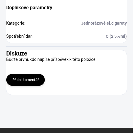
Doplňkové parametry
Kategorie
:
Jednorázové el.cigarety
Spotřební daň
:
Q (2,5,-/ml)
Diskuze
Buďte první, kdo napíše příspěvek k této položce.
Přidat komentář
Z