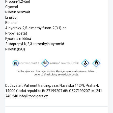
Propan-1,2-diol
Glycerol
Nikotin benzoát
Linalool
Ethanol
4-hydroxy-2,5-dimethylfuran-2(3H)-on
Propyl-acetát
Kyselina mléčná
2-isopropyl-N,2,3-trimethylbutyramid
Nikotin (ISO)
Dodavatel : Valmont traiding, s.r.o. Nuselská 142/9, Praha 4,
14000 Česká republika ič: 27199207 dič: CZ27199207 tel: 241
740 240 info@topcigars.cz