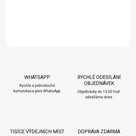
chladivým efektem. Hladká, ovocná příchuť s jemným
mentolovým závěrem, ideální pro letní osvěžení.
DETAILNÍ INFORMACE
ZEPTAT SE
HLÍDAT
WHATSAPP
RYCHLÉ ODESÍLÁNÍ
OBJEDNÁVEK
Rychlá a jednoduchá
komunikace přes WhatsApp.
Objednávky do 13:00 hod.
odesíláme dnes.
TISÍCE VÝDEJNÍCH MÍST
DOPRAVA ZDARMA