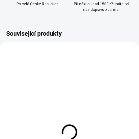
Po celé České Republice.
Při nákupu nad 1500 Kč máte od
nás dopravu zdarma.
Související produkty
SKLADEM
SKLADEM
(>10 KS)
(>10 KS)
SYX - LIQUID - NIC SALT
SYX -- LIQUID - NIC
- RASPBERRY LEMON 10
SALT - BLUEBERRY 10
ML - (20 MG)
ML - (16,5 MG)
249 Kč
249 Kč