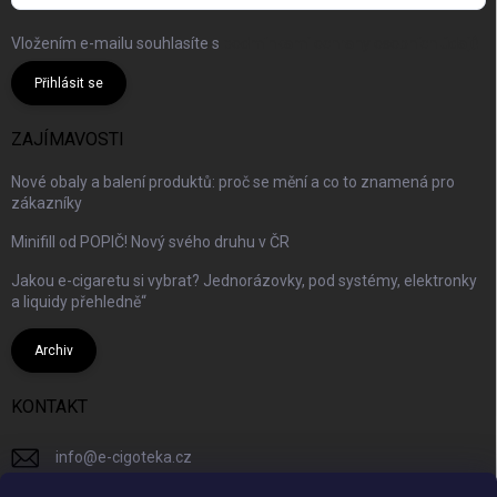
Vložením e-mailu souhlasíte s
podmínkami ochrany osobních údajů
Přihlásit se
ZAJÍMAVOSTI
Nové obaly a balení produktů: proč se mění a co to znamená pro
zákazníky
Minifill od POPIČ! Nový svého druhu v ČR
Jakou e-cigaretu si vybrat? Jednorázovky, pod systémy, elektronky
a liquidy přehledně“
Archiv
KONTAKT
info
@
e-cigoteka.cz