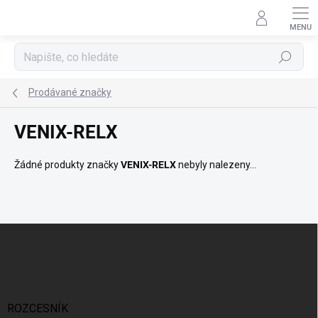
Přejít
na
obsah
Hledat
Prodávané značky
VENIX-RELX
Žádné produkty značky
VENIX-RELX
nebyly nalezeny...
Z
á
p
a
t
í
ROZCESNÍK