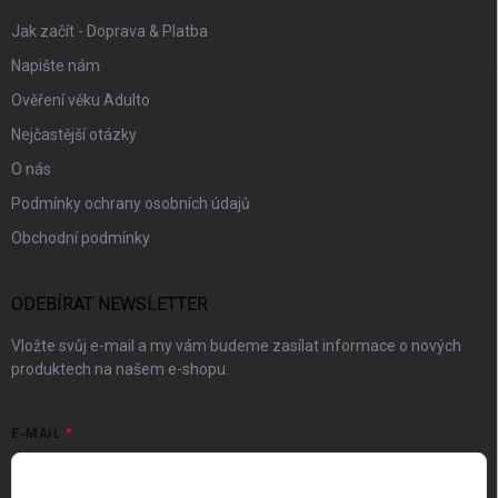
Jak začít - Doprava & Platba
Napište nám
Ověření věku Adulto
Nejčastější otázky
O nás
Podmínky ochrany osobních údajů
Obchodní podmínky
ODEBÍRAT NEWSLETTER
Vložte svůj e-mail a my vám budeme zasílat informace o nových
produktech na našem e-shopu.
E-MAIL