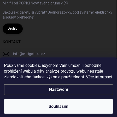
Minifill od POPIČ! Nový svého druhu v ČR
Jakou e-cigaretu si vybrat? Jednorázovky, pod systémy, elektronky
a liquidy přehledně“
Archiv
KONTAKT
info
@
e-cigoteka.cz
+420725944333
Používáme cookies, abychom Vám umožnili pohodlné
prohlížení webu a díky analýze provozu webu neustále
ecigotekacz/
zlepšovali jeho funkce, výkon a použitelnost.
Více informací
Nastavení
Copyright 2026
e-cigoteka.cz
. Všechna práva vyhrazena.
Souhlasím
Vytvořil Shoptet