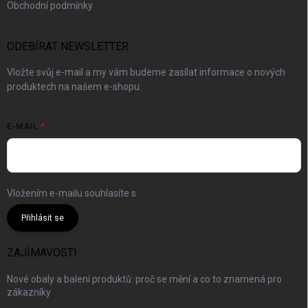
Obchodní podmínky
ODEBÍRAT NEWSLETTER
Vložte svůj e-mail a my vám budeme zasílat informace o nových
produktech na našem e-shopu.
E-MAIL
Vložením e-mailu souhlasíte s
podmínkami ochrany osobních údajů
Přihlásit se
ZAJÍMAVOSTI
Nové obaly a balení produktů: proč se mění a co to znamená pro
zákazníky