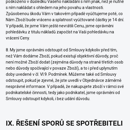
poškozeno v důsledku Vašeho nakládání s ním jinak, než je nutné
s ním nakládat s ohledem na jeho povahu a vlastnosti.
Způsobenou škodu Vám v takovém případě vyúčtujeme poté, co
Nám Zboží bude vráceno a splatnost vyúčtované částky je 14 dní.
V případě, že jsme Vám ještě nevrátili Cenu, jsme oprávněni
pohledávku z titulu nákladů započíst na Vaši pohledávku na
vrácení Ceny.
8. My jsme oprávněni odstoupit od Smlouvy kdykoliv před tím,
než Vám dodáme Zboží, pokud existují objektivní důvody, proč
není možné Zboží dodat (zejména důvody na straně třetích osob
nebo důvody spočívající v povaze Zboží), a to i před uplynutím
doby uvedené v čl.
VI.9.
Podmínek. Můžeme také od Smlouvy
odstoupit, pokud je zjevné, že jste uvedli v Objednávce záměrně
nesprávné informace. V případě, že nakupujete zboží v rámci své
podnikatelské činnosti, tedy jako podnikatel, jsme oprávněni od
Smlouvy odstoupit kdykoli, i bez udání důvodu.
IX. ŘEŠENÍ SPORŮ SE SPOTŘEBITELI