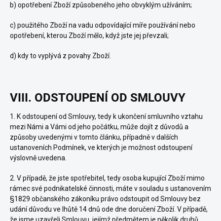
b) opotřebení Zboží způsobeného jeho obvyklým užíváním;
c) použitého Zboží na vadu odpovídající míře používání nebo
opotřebení, kterou Zboží mělo, když jste jej převzali;
d) kdy to vyplývá z povahy Zboží.
VIII. ODSTOUPENÍ OD SMLOUVY
1. K odstoupení od Smlouvy, tedy k ukončení smluvního vztahu
mezi Námi a Vámi od jeho počátku, může dojít z důvodů a
způsoby uvedenými v tomto článku, případně v dalších
ustanoveních Podmínek, ve kterých je možnost odstoupení
výslovně uvedena.
2.
V případě, že jste spotřebitel, tedy osoba kupující Zboží mimo
rámec své podnikatelské činnosti, máte v souladu s ustanovením
§1829 občanského zákoníku právo odstoupit od Smlouvy bez
udání důvodu ve lhůtě 14 dnů ode dne doručení Zboží. V případě,
že jsme uzavřeli Smlouvu, jejímž předmětem je několik druhů