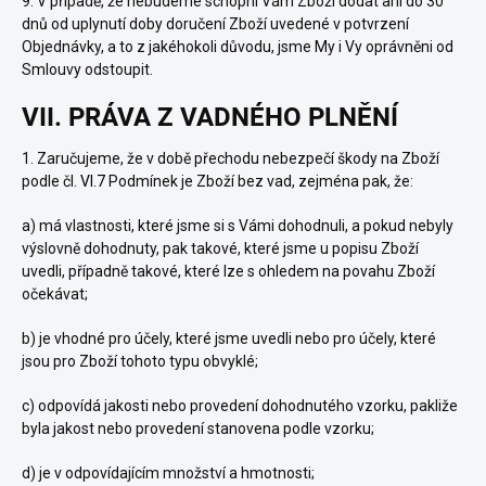
9.
V případě, že nebudeme schopni Vám Zboží dodat ani do 30
dnů od uplynutí doby doručení Zboží uvedené v potvrzení
Objednávky, a to z jakéhokoli důvodu, jsme My i Vy oprávněni od
Smlouvy odstoupit.
VII. PRÁVA Z VADNÉHO PLNĚNÍ
1.
Zaručujeme, že v době přechodu nebezpečí škody na Zboží
podle čl.
VI.
7
Podmínek je Zboží bez vad, zejména pak, že:
a) má vlastnosti, které jsme si s Vámi dohodnuli, a pokud nebyly
výslovně dohodnuty, pak takové, které jsme u popisu Zboží
uvedli, případně takové, které lze s ohledem na povahu Zboží
očekávat;
b) je vhodné pro účely, které jsme uvedli nebo pro účely, které
jsou pro Zboží tohoto typu obvyklé;
c) odpovídá jakosti nebo provedení dohodnutého vzorku, pakliže
byla jakost nebo provedení stanovena podle vzorku;
d) je v odpovídajícím množství a hmotnosti;