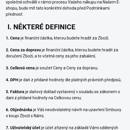
společně schválili v rámci procesu Vašeho nákupu na Našem E-
shopu, bude mít tato konkrétní dohoda před Podmínkami
přednost.
I. NĚKTERÉ DEFINICE
1. Cena
je finanční částka, kterou budete hradit za Zboží;
2. Cena za dopravu
je finanční částka, kterou budete hradit za
doručení Zboží, a to včetně ceny za jeho zabalení;
3. Celková cena
je součet Ceny a Ceny za dopravu;
4. DPH
je daň z přidané hodnoty dle platných právních předpisů;
5. Faktura
je daňový doklad vystavený v souladu se zákonem o
dani z přidané hodnoty na Celkovou cenu;
6. Objednávka
je Váš neodvolatelný návrh na uzavření Smlouvy
o koupi Zboží s Námi;
7. Uživatelský účet
je účet zřízený na základě Vámi sdělených