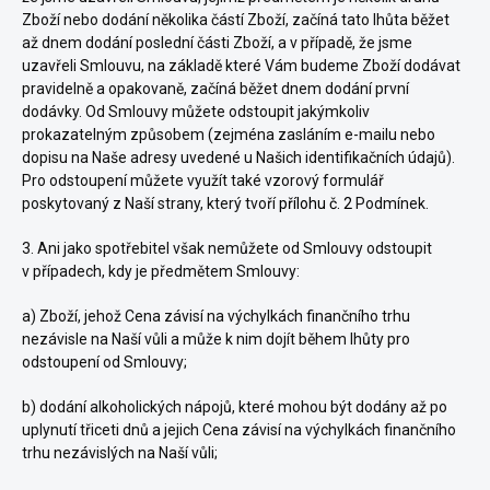
Zboží nebo dodání několika částí Zboží, začíná tato lhůta běžet
až dnem dodání poslední části Zboží, a v případě, že jsme
uzavřeli Smlouvu, na základě které Vám budeme Zboží dodávat
pravidelně a opakovaně, začíná běžet dnem dodání první
dodávky. Od Smlouvy můžete odstoupit jakýmkoliv
prokazatelným způsobem (zejména zasláním e-mailu nebo
dopisu na Naše adresy uvedené u Našich identifikačních údajů).
Pro odstoupení můžete využít také vzorový formulář
poskytovaný z Naší strany, který tvoří
přílohu č. 2
Podmínek.
3. Ani jako spotřebitel však nemůžete od Smlouvy odstoupit
v případech, kdy je předmětem Smlouvy:
a) Zboží, jehož Cena závisí na výchylkách finančního trhu
nezávisle na Naší vůli a může k nim dojít během lhůty pro
odstoupení od Smlouvy;
b) dodání alkoholických nápojů, které mohou být dodány až po
uplynutí třiceti dnů a jejich Cena závisí na výchylkách finančního
trhu nezávislých na Naší vůli;