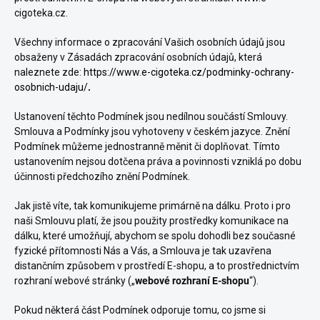
cigoteka.cz.
Všechny informace o zpracování Vašich osobních údajů jsou
obsaženy v Zásadách zpracování osobních údajů, která
naleznete zde:
https://www.e-cigoteka.cz/podminky-ochrany-
osobnich-udaju/
.
Ustanovení těchto Podmínek jsou nedílnou součástí Smlouvy.
Smlouva a Podmínky jsou vyhotoveny v českém jazyce. Znění
Podmínek můžeme jednostranně měnit či doplňovat. Tímto
ustanovením nejsou dotčena práva a povinnosti vzniklá po dobu
účinnosti předchozího znění Podmínek.
Jak jistě víte, tak komunikujeme primárně na dálku. Proto i pro
naši Smlouvu platí, že jsou použity prostředky komunikace na
dálku, které umožňují, abychom se spolu dohodli bez současné
fyzické přítomnosti Nás a Vás, a Smlouva je tak uzavřena
distančním způsobem v prostředí E-shopu, a to prostřednictvím
rozhraní webové stránky („
webové rozhraní E-shopu
“).
Pokud některá část Podmínek odporuje tomu, co jsme si