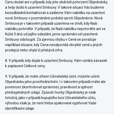
Cenu dodat ani v případě, kdy jste obdrželi potvrzení Objednávky,
a tedy došlo k uzavření Smlouvy. V takové situaci Vás budeme
bezodkladně kontaktovat a zašleme Vám nabídku na uzavření
nové Smlouvy v pozměněné podobě oproti Objednávce. Nová
Smlouva je v takovém případě uzavřena ve chvíli, kdy Naši
nabídku potvrdíte. V případě, že Naši nabídku nepotvrdíte ani ve
lhůtě 3 dnů od jejího odeslání, jsme oprávněni od uzavřené
Smlouvy odstoupit. Za zjevnou chybu v Ceně se považuje
například situace, kdy Cena neodpovídá obvyklé ceně u jiných
prodejců nebo chybí či přebývá cifra.
8. V případě, kdy dojde k uzavření Smlouvy, Vám vzniká závazek
k zaplacení Celkové ceny.
9. V případě, že máte zřízen Uživatelský účet, můžete učinit
Objednávku jeho prostřednictvím. I v takovém případě máte ale
povinnost zkontrolovat správnost, pravdivost a úplnost
předvyplněných údajů. Způsob tvorby Objednávky je však
totožný, jako v případě kupujícího bez Uživatelského účtu,
výhodou však je, že není třeba opakovaně vyplňovat Vaše
identifikační údaje.