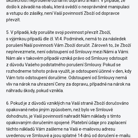
skutečnost neprodleně oznámit dopravci a Nám. V případě, že
došlo k závadě na obalu, která svědčí o neoprávněné manipulaci
a vstupu do zásilky, není Vaší povinností Zboží od dopravce
převzít.
5. V případě, kdy porušíte svoji povinnost převzít Zboží,
s výjimkou případů dle čl.
VI.
4.
Podmínek, nemá to za následek
porušení Naší povinnosti Vám Zboží doručit. Zároveň to, že Zboží
nepřevezmete, není odstoupení od Smlouvy mezi Námi a Vámi.
Nám ale v takovém případě vzniká právo od Smlouvy odstoupit
z důvodu Vašeho podstatného porušení Smlouvy. Pokud se
rozhodneme tohoto práva využít, je odstoupení účinné v den, kdy
Vám toto odstoupení doručíme. Odstoupení od Smlouvy nemá
vliv na nárok na uhrazení Ceny za dopravu, případně na nárok na
náhradu škody, pokud vznikla.
6. Pokud je z důvodů vzniklých na Vaší straně Zboží doručováno
opakovaně nebo jiným způsobem, než bylo ve Smlouvě
dohodnuto, je Vaší povinností nahradit Nám náklady s tímto
opakovaným doručením spojené. Platební údaje pro zaplacení
těchto nákladů Vám zašleme na Vaši e-mailovou adresu
uvedenou ve Smlouvě a jsou splatné 14 dnů od doručení e-mailu.