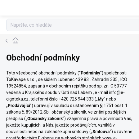
Přejít
na
obsah
Domů
Obchodní podmínky
Tyto všeobecné obchodní podmínky (“
Podmínky
”) společnosti
ToKavape s.r.o.
.
, se sídlem
Lubenec 439 83 , Zahradní 335
, IČO
19524854
, zapsaná v obchodním rejstříku pod sp. zn.
C 50777
vedená u Krajského soudu v Ústí nad Labem
,
e
-mail info@e-
cigoteka.cz
,
telefonní číslo +420 725 944 333 („
My
” nebo
„
Prodávající
”) upravují v souladu s ustanovením § 1751 odst. 1
zákona č. 89/2012 Sb., občanský zákoník, ve znění pozdějších
předpisů („
Občanský zákoník
“) vzájemná práva a povinnosti Vás,
jakožto kupujících, a Nás, jakožto prodávajících, vzniklá v
souvislosti nebo na základě kupní smlouvy („
Smlouva
“) uzavřené
prostřednictvím E-shopu na webových stránkách www.e-