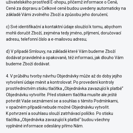
uživatelského prostředí E-shopu, přičemž informace o Ceně,
Ceně za dopravu a Celkové ceně budou uvedeny automaticky na
základě Vámi zvolného Zboží a způsobu jeho doručení;
c) Své identifikační a kontaktní údaje sloužící k tomu, abychom
mohli doručit Zboží, zejména tedy jméno, příjmení, doručovací
adresu, telefonní číslo a e-mailovou adresu;
d) V případě Smlouvy, na základě které Vám budeme Zboží
dodávat pravidelně a opakovaně, též informaci, jak dlouho Vám
budeme Zboží dodávat.
4. V průběhu tvorby návrhu Objednávky může až do doby jejího
vytvoření údaje měnit a kontrolovat. Po provedení kontroly
prostřednictvím stisku tlačítka „Objednávka zavazující k platbě“
Objednávku vytvoříte. Před stiskem tlačítka musíte ale ještě
potvrdit Vaše seznámení se a souhlas s těmito Podmínkami,
v opačném případě nebude možné Objednávku vytvořit.
K potvrzení a souhlasu slouží zatrhávací políčko. Po stisku
tlačítka „Objednávka zavazující k platbě“ budou všechny
vyplněné informace odeslány přímo Nám.