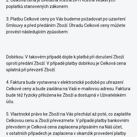
2. Celková cena je uvedena včetně DPH včetně veškerých
poplatků stanovených zákonem.
3. Platbu Celkové ceny po Vás budeme požadovat po uzavření
Smlouvy a před předáním Zboží. Úhradu Celkové ceny můžete
provést
následujícím
způsobem:
Dobírkou.
V takovém případě dojde k platbě při doručení Zboží
oproti předání Zboží. V případě platby dobírkou je Celková cena
splatná při převzetí Zboží.
4. Faktura bude vystavena v elektronické podobě po uhrazení
Celkové ceny a bude zaslána na Vaši e-mailovou adresu. Faktura
bude též fyzicky přiložena ke Zboží a dostupná v Uživatelském
úču.
5. Vlastnické právo ke Zboží na Vás přechází až poté, co zaplatíte
Celkovou cenu a Zboží převezmete. V případě platby bankovním
převodem je Celková cena zaplacena připsáním na Náš účet,
v ostatních případech je zaplacena v okamžik provedení platby.