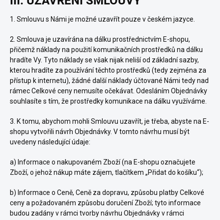
III. UZAVŘENÍ SMLOUVY
1. Smlouvu s Námi je možné uzavřít pouze v českém jazyce.
2. Smlouva je uzavírána na dálku prostřednictvím E-shopu,
přičemž náklady na použití komunikačních prostředků na dálku
hradíte Vy. Tyto náklady se však nijak neliší od základní sazby,
kterou hradíte za používání těchto prostředků (tedy zejména za
přístup k internetu), žádné další náklady účtované Námi tedy nad
rámec Celkové ceny nemusíte očekávat. Odesláním Objednávky
souhlasíte s tím, že prostředky komunikace na dálku využíváme.
3. K tomu, abychom mohli Smlouvu uzavřít, je třeba, abyste na E-
shopu vytvořili návrh Objednávky. V tomto návrhu musí být
uvedeny následující údaje:
a) Informace o nakupovaném Zboží (na E-shopu označujete
Zboží, o jehož nákup máte zájem, tlačítkem „Přidat do košíku“);
b) Informace o Ceně, Ceně za dopravu, způsobu platby Celkové
ceny a požadovaném způsobu doručení Zboží; tyto informace
budou zadány v rámci tvorby návrhu Objednávky v rámci