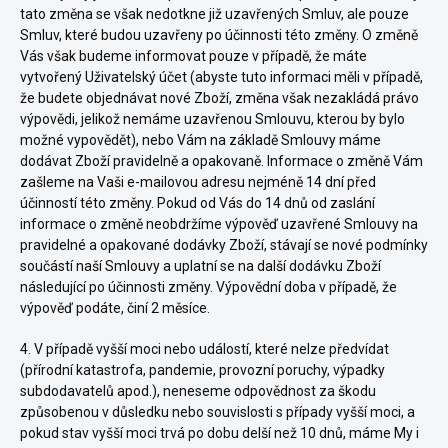
tato změna se však nedotkne již uzavřených Smluv, ale pouze
Smluv, které budou uzavřeny po účinnosti této změny. O změně
Vás však budeme informovat pouze v případě, že máte
vytvořený Uživatelský účet (abyste tuto informaci měli v případě,
že budete objednávat nové Zboží, změna však nezakládá právo
výpovědi, jelikož nemáme uzavřenou Smlouvu, kterou by bylo
možné vypovědět), nebo Vám na základě Smlouvy máme
dodávat Zboží pravidelně a opakovaně. Informace o změně Vám
zašleme na Vaši e-mailovou adresu nejméně 14 dní před
účinností této změny. Pokud od Vás do 14 dnů od zaslání
informace o změně neobdržíme výpověď uzavřené Smlouvy na
pravidelné a opakované dodávky Zboží, stávají se nové podmínky
součástí naší Smlouvy a uplatní se na další dodávku Zboží
následující po účinnosti změny. Výpovědní doba v případě, že
výpověď podáte, činí 2 měsíce.
4. V případě vyšší moci nebo událostí, které nelze předvídat
(přírodní katastrofa, pandemie, provozní poruchy, výpadky
subdodavatelů apod.), neneseme odpovědnost za škodu
způsobenou v důsledku nebo souvislosti s případy vyšší moci, a
pokud stav vyšší moci trvá po dobu delší než 10 dnů, máme My i