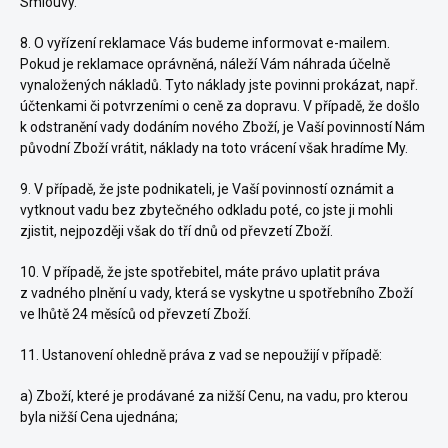
Smlouvy.
8. O vyřízení reklamace Vás budeme informovat e-mailem.
Pokud je reklamace oprávněná, náleží Vám náhrada účelně
vynaložených nákladů. Tyto náklady jste povinni prokázat, např.
účtenkami či potvrzeními o ceně za dopravu. V případě, že došlo
k odstranění vady dodáním nového Zboží, je Vaší povinností Nám
původní Zboží vrátit, náklady na toto vrácení však hradíme My.
9. V případě, že jste podnikateli, je Vaší povinností oznámit a
vytknout vadu bez zbytečného odkladu poté, co jste ji mohli
zjistit, nejpozději však do tří dnů od převzetí Zboží.
10. V případě, že jste spotřebitel, máte právo uplatit práva
z vadného plnění u vady, která se vyskytne u spotřebního Zboží
ve lhůtě 24 měsíců od převzetí Zboží.
11. Ustanovení ohledně práva z vad se nepoužijí v případě:
a) Zboží, které je prodávané za nižší Cenu, na vadu, pro kterou
byla nižší Cena ujednána;