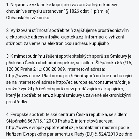
1. Nejsme ve vztahu ke kupujícím vázáni žádnými kodexy
chování ve smyslu ustanovení § 1826 odst. 1 písm. e)
Občanského zákoníku.
2. Vyřizování stížností spotřebitelů zajišťujeme prostřednictvím
elektronické adresy info@e-cigoteka.cz. Informaci o vyřízení
stížnosti zašleme na elektronickou adresu kupujícího.
3. K mimosoudnímu řešení spotřebitelských sporů ze Smlouvy je
příslušná Česká obchodní inspekce, se sídlem Štěpánská 567/15,
120 00 Praha 2, IČ: 000 20 869, internetová adresa:
http://www.coi.cz
. Platformu pro řešení sporů on-line nacházející
se na internetové adrese
http://ec.europa.eu/consumers/odr
je
možné využít při řešení sporů mezi prodávajícím a kupujícím,
který je spotřebitelem, z kupní smlouvy uzavřené elektronickými
prostředky.
4. Evropské spotřebitelské centrum Česká republika, se sídlem
Štěpánská 567/15, 120 00 Praha 2, internetová adresa:
http://www.evropskyspotrebitel.cz
je kontaktním místem podle
Nařízení Evropského parlamentu a Rady (EU) č. 524/2013 ze dne