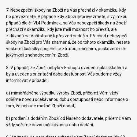
7.
Nebezpeční škody na Zboží na Vás přechází v okamžiku, kdy
ho převezmete. V případě, kdy Zboží nepřevezmete, s výjimkou
případů dle čl.
VI.
4
Podmínek, na Vás nebezpečí škody na Zboží
přechází v okamžiku, kdy jste měli možnost ho převzít, ale
z důvodů na Vaší straně k převzetí nedošlo. Přechod nebezpečí
škody na Zboží pro Vás znamená, že od tohoto okamžiku nesete
veškeré důsledky spojené se ztrátou, zničením, poškozením či
jakýmkoli znehodnocením Zboží.
8. V případě, že Zboží nebylo v E-shopu uvedeno jako skladem a
byla uvedena orientační doba dostupnosti Vás budeme vždy
informovat v případě:
a) mimořádného výpadku výroby Zboží, přičemž Vám vždy
sdělíme novou očekávanou dobu dostupnosti nebo informace o
tom, že nebude možné Zboží dodat;
b) prodlení s dodáním Zboží od Našeho dodavatele, přičemž Vám
vždy sdělíme novou očekávanou dobu dodání.