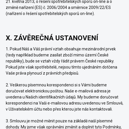
21. května 2013, o řešení spotřebitelských sporů on-line a o
změně nařízení (ES) č. 2006/2004 a směrnice 2009/22/ES
(nařízení o řešení spotřebitelských sporů on-line).
X. ZÁVĚREČNÁ USTANOVENÍ
1. Pokud Náš a Váš právní vztah obsahuje mezinárodní prvek
(tedy například budeme zasílat zboží mimo území České
republiky), bude se vztah vždy řádit právem České republiky.
Pokud jste však spotřebitelé, nejsou tímto ujednáním dotčena
Vaše práva plynoucí z právních předpisů.
2. Veškerou písemnou korespondenci si s Vámi budeme
doručovat elektronickou poštou. Naše e-mailová adresa je
uvedena u Našich identifikačních údajů. My budeme doručovat
korespondenci na Vaši e-mailovou adresu uvedenou ve Smlouvě,
v Uživatelském účtu nebo přes kterou jste nás kontaktovali.
3. Smlouvu je možné měnit pouze na základě naší písemné
dohody. My jsme však oprávněni změnit a doplnit tyto Podmínky,