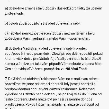
a) došlo-li ke změně stavu Zboží v důsledku prohlídky za účelem
zjištění vady;
b) bylo-li Zboží použito ještě před objevením vady;
c) nebyla-li nemožnost vrácení Zboží v nezměněném stavu
způsobena Vaším jednáním anebo Vaším opomenutím,
d) došlo-li z Vaší strany před objevením vady k prodeji,
spotřebování nebo pozměnění Zboží při obvyklém použití; pokud
k tomu však došlo jen částečně, je Vaší povinností tu část Zboží,
kterou vrátit lze a v takovém případě Vám nebude vrácena část
Cen odpovídající Vašemu prospěchu z užití části Zboží.
7. Do 3 dnů od obdržení reklamace Vám na e-mailovou adresu
potvrdíme, že jsme reklamaci obdrželi, kdy jsme ji obdrželi a
předpokládanou dobu trvání vyřízení reklamace. Reklamaci
vyřídíme bez zbytečného odkladu, nejpozději však do 30 dnů od
jejího obdržení. Lhůta může být po naší vzájemné dohodě
prodloužena. Pokud lhůta marně uplyne, můžete odstoupit od