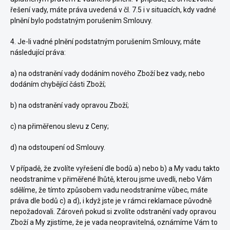
řešení vady, máte práva uvedená v čl. 7.5 i v situacích, kdy vadné
plnění bylo podstatným porušením Smlouvy.
4. Je-li vadné plnění podstatným porušením Smlouvy, máte
následující práva:
a) na odstranění vady dodáním nového Zboží bez vady, nebo
dodáním chybějící části Zboží;
b) na odstranění vady opravou Zboží;
c) na přiměřenou slevu z Ceny;
d) na odstoupení od Smlouvy.
V případě, že zvolíte vyřešení dle bodů a) nebo b) a My vadu takto
neodstraníme v přiměřené lhůtě, kterou jsme uvedli, nebo Vám
sdělíme, že tímto způsobem vadu neodstraníme vůbec, máte
práva dle bodů c) a d), i když jste je v rámci reklamace původně
nepožadovali. Zároveň pokud si zvolíte odstranění vady opravou
Zboží a My zjistíme, že je vada neopravitelná, oznámíme Vám to