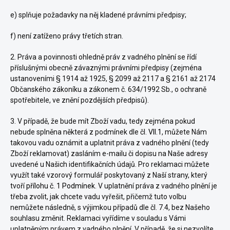
e) splňuje požadavky na něj kladené právními předpisy;
f) není zatíženo právy třetích stran.
2. Práva a povinnosti ohledně práv z vadného plnění se řídí
příslušnými obecně závaznými právními předpisy (zejména
ustanoveními § 1914 až 1925, § 2099 až 2117 a § 2161 až 2174
Občanského zákoníku a zákonem č. 634/1992 Sb., o ochraně
spotřebitele, ve znění pozdějších předpisů).
3. V případě, že bude mít Zboží vadu, tedy zejména pokud
nebude splněna některá z podmínek dle čl.
VII.1
, můžete Nám
takovou vadu oznámit a uplatnit práva z vadného plnění (tedy
Zboží reklamovat) zasláním e-mailu či dopisu na Naše adresy
uvedené u Našich identifikačních údajů. Pro reklamaci můžete
využít také vzorový formulář poskytovaný z Naší strany, který
tvoří
přílohu č. 1 Podmínek
. V uplatnění práva z vadného plnění je
třeba zvolit, jak chcete vadu vyřešit, přičemž tuto volbu
nemůžete následně, s výjimkou případů dle čl. 7.4, bez Našeho
souhlasu změnit. Reklamaci vyřídíme v souladu s Vámi
uplatněným právem z vadného plnění. V případě, že si nezvolíte