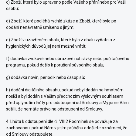
c) Zboží, které bylo upraveno podle Vašeho přání nebo pro Vaši
osobu;
d) Zboží, které podléhá rychlé zkáze a Zboží, které bylo po
dodání nenávratně smíseno s jiným;
e) Zboží v uzavřeném obalu, které bylo z obalu vyňato a z
hygienických důvodů jej není možné vrátit;
f) dodávka zvukové nebo obrazové nahrávky nebo počítačového
programu, pokud došlo k porušení původního obalu;
g) dodávka novin, periodik nebo časopisů;
h) dodání digitálního obsahu, pokud nebyl dodán na hmotném
nosiči a byl dodán s Vaším předchozím výslovným souhlasem
před uplynutím lhůty pro odstoupení od Smlouvy a My jsme Vám
sdělili, že nemáte právo na odstoupení od Smlouvy.
4. Lhůta k odstoupení dle čl.
VIII.2
Podmínek se považuje za
zachovanou, pokud Nám v jejím průběhu odešlete oznámení, že
od Smlouvy odstupujete.