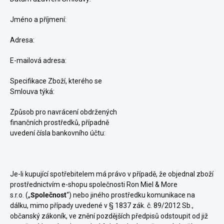
Jméno a příjmení:
Adresa:
E-mailová adresa:
Specifikace Zboží, kterého se
Smlouva týká:
Způsob pro navrácení obdržených
finančních prostředků, případně
uvedení čísla bankovního účtu:
Je-li kupující spotřebitelem má právo v případě, že objednal zboží
prostřednictvím e-shopu společnosti
Ron Miel
& More
s.r.o.
(„
Společnost
“) nebo jiného prostředku komunikace na
dálku, mimo případy uvedené v § 1837 zák. č. 89/2012 Sb.,
občanský zákoník, ve znění pozdějších předpisů odstoupit od již