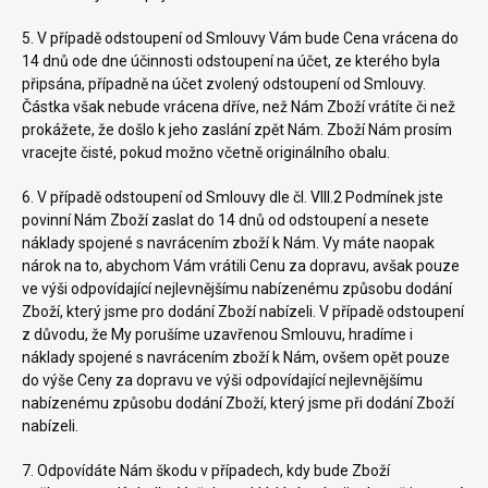
5. V případě odstoupení od Smlouvy Vám bude Cena vrácena do
14 dnů ode dne účinnosti odstoupení na účet, ze kterého byla
připsána, případně na účet zvolený odstoupení od Smlouvy.
Částka však nebude vrácena dříve, než Nám Zboží vrátíte či než
prokážete, že došlo k jeho zaslání zpět Nám. Zboží Nám prosím
vracejte čisté, pokud možno včetně originálního obalu.
6. V případě odstoupení od Smlouvy dle čl.
VIII.2
Podmínek jste
povinní Nám Zboží zaslat do 14 dnů od odstoupení a nesete
náklady spojené s navrácením zboží k Nám. Vy máte naopak
nárok na to, abychom Vám vrátili Cenu za dopravu, avšak pouze
ve výši
odpovídající nejlevnějšímu nabízenému způsobu dodání
Zboží, který jsme pro dodání Zboží nabízeli. V případě odstoupení
z důvodu, že My porušíme uzavřenou Smlouvu, hradíme i
náklady spojené s navrácením zboží k Nám, ovšem opět pouze
do výše Ceny za dopravu ve výši
odpovídající nejlevnějšímu
nabízenému způsobu dodání Zboží, který jsme při dodání Zboží
nabízeli.
7. Odpovídáte Nám škodu v případech, kdy bude Zboží