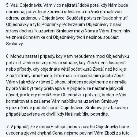
5. Vaši Objednávku Vám v co nejkratší době poté, kdy Nám bude
doručena, potvrdíme zprávou odeslanou na Vaši e-mailovou
adresu zadanou v Objednávce. Součástí potvrzení bude shrnutí
Objednávky a tyto Podmínky. Potvrzením Objednávky z naší
strany dochází k uzavření Smlouvy mezi Námi a Vámi. Podmínky
ve znění účinném ke dni Objednávky tvoří nedílnou součást
Smlouvy.
6. Mohou nastat i případy, kdy Vám nebudeme moci Objednávku
potvrdit. Jedná se zejména o situace, kdy Zboží není dostupné
nebo případy, kdy objednáte větší počet kusů Zboží, než kolik je
z naší strany umožněno. Informaci o maximálním počtu Zboží
Vám však vždy v rámci E-shopu předem poskytneme a neměla
by pro Vás být tedy překvapivá. V případě, že nastane jakýkoli
důvod, pro který nemůžeme Objednávku potvrdit, budeme Vás
kontaktovat a zašleme Vám nabídku na uzavření Smlouvy
v pozměněné podobě oproti Objednávce. Smlouva je v takovém
případě uzavřena ve chvíli, kdy Naši nabídku potvrdíte.
7. V případě, že v rámci E-shopu nebo v návrhu Objednávky bude
uvedena zjevně chybná Cena, nejsme povinni Vám Zboží za tuto