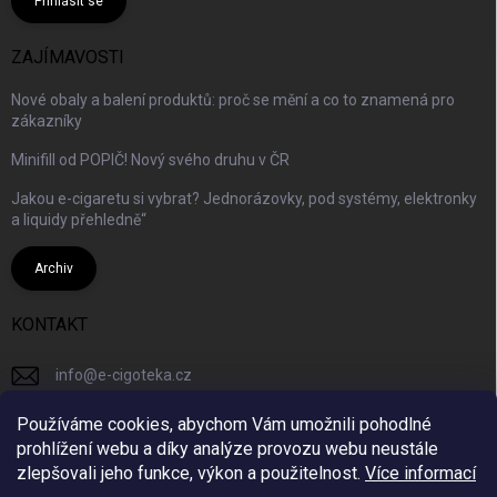
Přihlásit se
ZAJÍMAVOSTI
Nové obaly a balení produktů: proč se mění a co to znamená pro
zákazníky
Minifill od POPIČ! Nový svého druhu v ČR
Jakou e-cigaretu si vybrat? Jednorázovky, pod systémy, elektronky
a liquidy přehledně“
Archiv
KONTAKT
info
@
e-cigoteka.cz
+420725944333
Používáme cookies, abychom Vám umožnili pohodlné
prohlížení webu a díky analýze provozu webu neustále
ecigotekacz/
zlepšovali jeho funkce, výkon a použitelnost.
Více informací