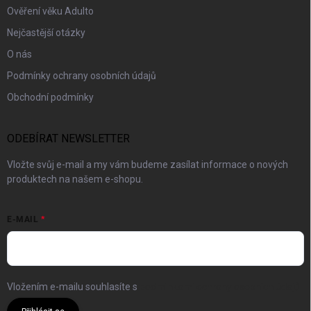
Ověření věku Adulto
Nejčastější otázky
O nás
Podmínky ochrany osobních údajů
Obchodní podmínky
ODEBÍRAT NEWSLETTER
Vložte svůj e-mail a my vám budeme zasílat informace o nových
produktech na našem e-shopu.
E-MAIL
Vložením e-mailu souhlasíte s
podmínkami ochrany osobních údajů