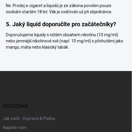
Ne. Prodej e-cigaret a liquidů je ze zákona povolen pouze
osobám starším 18 let. Věk je ověřován už při objednávce.
5. Jaký liquid doporučíte pro začátečníky?
Doporučujeme liquidy s nižším obsahem nikotinu (10 mg/ml)
nebo jemnější nikotinové soli (např. 10 mg/ml) s příchutěmi jako
mango, máta nebo klasický tabák.
Z
á
p
a
t
í
ROZCESNÍK
Jak začít - Doprava & Platba
Napište nám