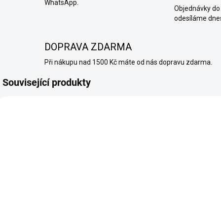
WhatsApp.
Objednávky do 
odesíláme dne
DOPRAVA ZDARMA
Při nákupu nad 1500 Kč máte od nás dopravu zdarma.
Související produkty
2764
5050
SKLADEM
SKLADEM
(>10 KS)
(6 KS)
SYX - LIQUID -
RITCHY BOX -
NIC SALT -
30 ks
RASPBERRY
nikotinových