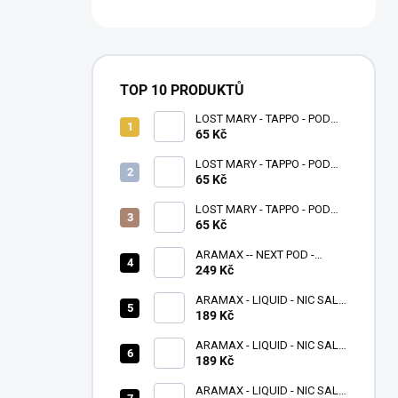
TOP 10 PRODUKTŮ
LOST MARY - TAPPO - POD
NÁPLŇ - WATERMELON
65 Kč
LOST MARY - TAPPO - POD
NÁPLŇ - DOUBLE APPLE
65 Kč
LOST MARY - TAPPO - POD
NÁPLŇ - BANANA ICE
65 Kč
ARAMAX -- NEXT POD -
FIALOVÝ
249 Kč
ARAMAX - LIQUID - NIC SALT
- STRAWBERRY KIWI - 10 ML -
189 Kč
(20MG)
ARAMAX - LIQUID - NIC SALT
- MELON LIME - 10 ML -
189 Kč
(20MG)
ARAMAX - LIQUID - NIC SALT