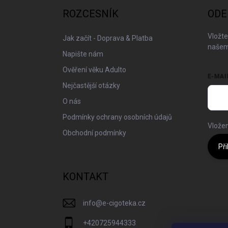
a
ROZCESNÍK
ODE
t
í
Vložte
Jak začít - Doprava & Platba
našem
Napište nám
Ověření věku Adulto
E-MAI
Nejčastější otázky
O nás
Podmínky ochrany osobních údajů
Vložen
Obchodní podmínky
Při
KONTAKT
info
@
e-cigoteka.cz
+420725944333