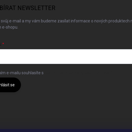
BÍRAT NEWSLETTER
 svůj e-mail a my vám budeme zasílat informace o nových produktech 
 e-shopu.
L
ím e-mailu souhlasíte s
podmínkami ochrany osobních údajů
hlásit se