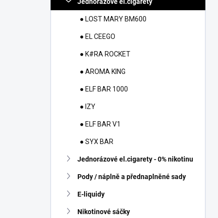
Jednorázové el.cigarety
í
p
● LOST MARY BM600
a
n
● EL CEEGO
e
● K#RA ROCKET
l
● AROMA KING
● ELF BAR 1000
● IZY
● ELF BAR V1
● SYX BAR
Jednorázové el.cigarety - 0% nikotinu
Pody / náplně a přednaplněné sady
E-liquidy
Nikotinové sáčky