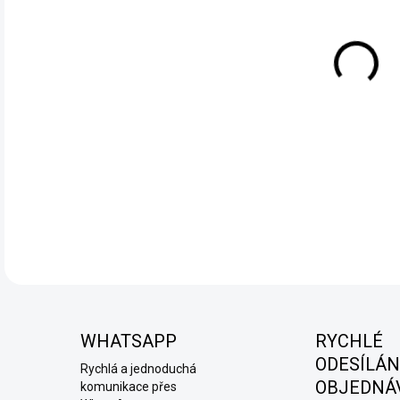
KURA
vyvá
citr
přid
kyse
komb
vapo
DETA
WHATSAPP
RYCHLÉ
ODESÍLÁN
Rychlá a jednoduchá
OBJEDNÁ
komunikace přes