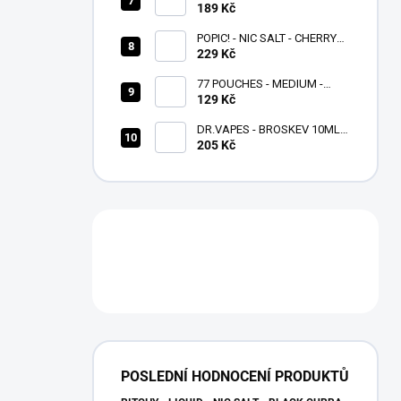
- BERRY TRIO - 10 ML -
189 Kč
(20MG)
POPIC! - NIC SALT - CHERRY
229 Kč
ICE 10 ML - (20MG)
77 POUCHES - MEDIUM -
GRAPE ICE - 10,4 MG/G
129 Kč
DR.VAPES - BROSKEV 10ML -
(20MG)
205 Kč
POSLEDNÍ HODNOCENÍ PRODUKTŮ