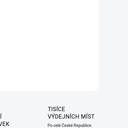
−
+
Přidat do košíku
 ROCKET Peach Strawberry Lemon nabízí dokonale
žený mix šťavnaté broskve, sladkých jahod a osvěžujícího
onu. Broskev dodává jemnou a plnou sladkost, jahody
ávají ovocnou šťavnatost a citron vše krásně oživuje lehce
lým, svěžím nádechem. Výsledkem je harmonická
inace, která působí svěže, lehce a neomrzí ani při delším
vání.
ILNÍ INFORMACE
ZEPTAT SE
HLÍDAT
TISÍCE
Í
VÝDEJNÍCH MÍST
VEK
Po celé České Republice.