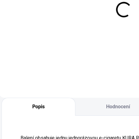
LEMON 10 ML
solí
249 Kč
6 850 Kč
- (20 MG)
Do košíku
Do košíku
Vyzkoušejte SYX
Startovací balení
Blue Razz
Ritchy Salt přináší
Lemonade Nic Salt
kompletní řešení
e-liquid – osvěžující
pro prodej
mix sladkých
nikotinových solí.
modrých malin a
Součástí balení je
šťavnaté citronády.
praktický výstavní
Dokonale vyvážená
stojan, mincovník a
kombinace
papírové POS
sladkosti a
materiály
Popis
Hodnocení
kyselého nádechu
zdarma....
dělá...
Balení obsahuje jednu jednorázovou e-cigaretu KURA