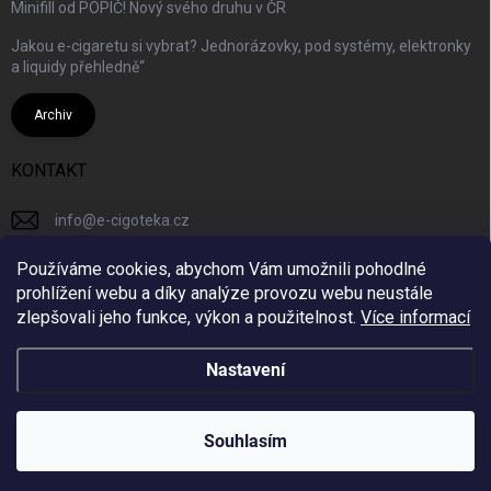
Minifill od POPIČ! Nový svého druhu v ČR
Jakou e-cigaretu si vybrat? Jednorázovky, pod systémy, elektronky
a liquidy přehledně“
Archiv
KONTAKT
info
@
e-cigoteka.cz
+420725944333
Používáme cookies, abychom Vám umožnili pohodlné
prohlížení webu a díky analýze provozu webu neustále
ecigotekacz/
zlepšovali jeho funkce, výkon a použitelnost.
Více informací
Nastavení
Copyright 2026
e-cigoteka.cz
. Všechna práva vyhrazena.
Souhlasím
Vytvořil Shoptet
Používáme
ověření věku Adulto