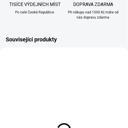
TISÍCE VÝDEJNÍCH MÍST
DOPRAVA ZDARMA
Po celé České Republice.
Při nákupu nad 1500 Kč máte od
nás dopravu zdarma.
Související produkty
SKLADEM
SKLADEM
(>10 KS)
(6 KS)
SYX - LIQUID - NIC SALT
RITCHY BOX - 30 ks
- RASPBERRY LEMON 10
nikotinových solí
ML - (20 MG)
6 850 Kč