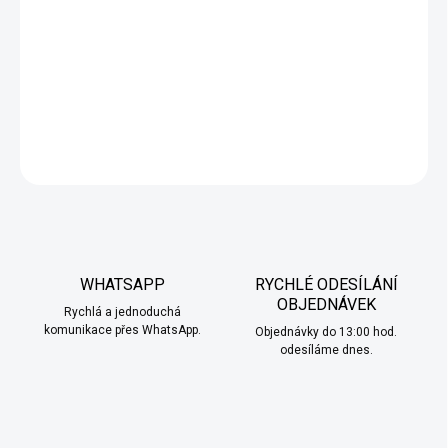
výraznou ovocnou chuť s lehkou kyselinkou, zatímco kiwi přidává
svěží, exotický nádech a jemnou sladkost. Výsledkem je
perfektně vyvážený mix, který působí lehce, svěže a neomrzí ani
při celodenním vapování.
DETAILNÍ INFORMACE
ZEPTAT SE
HLÍDAT
WHATSAPP
RYCHLÉ ODESÍLÁNÍ
OBJEDNÁVEK
Rychlá a jednoduchá
komunikace přes WhatsApp.
Objednávky do 13:00 hod.
odesíláme dnes.