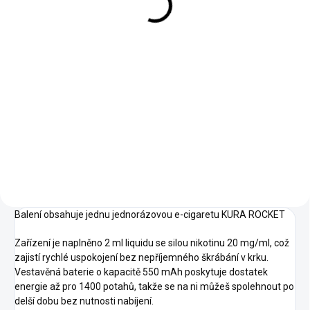
249 Kč
Do košíku
Do košíku
Startovací balení Ritchy Salt
přináší kompletní řešení pro
Vyzkoušejte SYX Blue Razz
prodej nikotinových solí.
Lemonade Nic Salt e-liquid –
Součástí balení je praktický
osvěžující mix sladkých
výstavní stojan, mincovník a
modrých malin a šťavnaté
papírové POS materiály
citronády. Dokonale vyvážená
zdarma....
kombinace sladkosti a kyselého
nádechu dělá...
Balení obsahuje jednu jednorázovou e-cigaretu KURA ROCKET
Zařízení je naplněno 2 ml liquidu se silou nikotinu 20 mg/ml, což
zajistí rychlé uspokojení bez nepříjemného škrábání v krku.
Vestavěná baterie o kapacitě 550 mAh poskytuje dostatek
energie až pro 1400 potahů, takže se na ni můžeš spolehnout po
delší dobu bez nutnosti nabíjení.