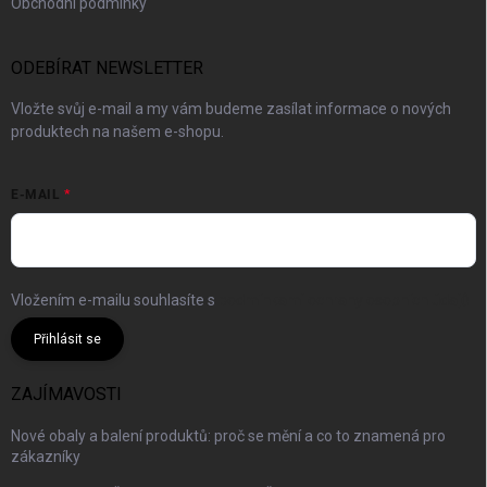
Obchodní podmínky
ODEBÍRAT NEWSLETTER
Vložte svůj e-mail a my vám budeme zasílat informace o nových
produktech na našem e-shopu.
E-MAIL
Vložením e-mailu souhlasíte s
podmínkami ochrany osobních údajů
Přihlásit se
ZAJÍMAVOSTI
Nové obaly a balení produktů: proč se mění a co to znamená pro
zákazníky