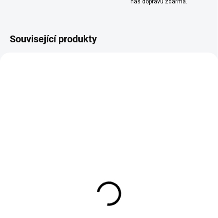
nás dopravu zdarma.
Související produkty
SKLADEM
SKLADEM
(>10 KS)
(>10 KS)
CIGARETOVÉ PAPÍRKY -
ELFLIQ - NIC SALT -
OCB - SLIM ROLLS
PINK GRAPEFRUIT 10
(balení - 24ks)
ML - (20MG)
32 Kč
239 Kč
Do košíku
Do košíku