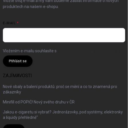
Vložte svůj e-mail a my vám budeme zasílat informace o nových
produktech na našem e-shopu.
E-MAIL
Vložením e-mailu souhlasíte s
podmínkami ochrany osobních údajů
Přihlásit se
ZAJÍMAVOSTI
Nové obaly a balení produktů: proč se mění a co to znamená pro
zákazníky
Minifill od POPIČ! Nový svého druhu v ČR
Jakou e-cigaretu si vybrat? Jednorázovky, pod systémy, elektronky
a liquidy přehledně“