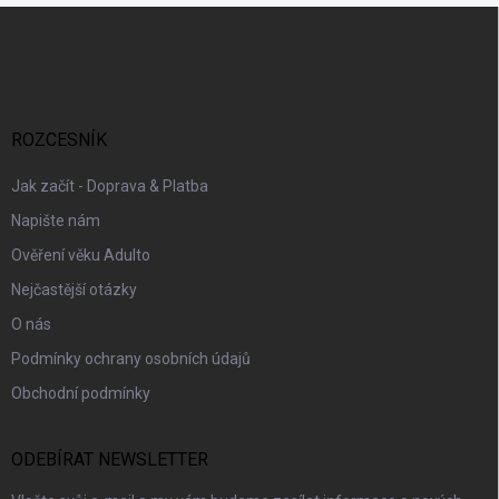
Z
á
p
a
t
í
ROZCESNÍK
Jak začít - Doprava & Platba
Napište nám
Ověření věku Adulto
Nejčastější otázky
O nás
Podmínky ochrany osobních údajů
Obchodní podmínky
ODEBÍRAT NEWSLETTER