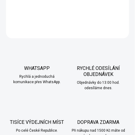
příjemným mrazivým efektem.
DETAILNÍ INFORMACE
ZEPTAT SE
HLÍDAT
WHATSAPP
RYCHLÉ ODESÍLÁNÍ
OBJEDNÁVEK
Rychlá a jednoduchá
komunikace přes WhatsApp.
Objednávky do 13:00 hod.
odesíláme dnes.
TISÍCE VÝDEJNÍCH MÍST
DOPRAVA ZDARMA
Po celé České Republice.
Při nákupu nad 1500 Kč máte od