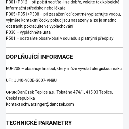
P301+P312 – při požití necítíte-li se dobře, volejte toxikologické
informační středisko nebo lékaře
P305+P351+P338 – při zasažení očí opatrně vyplachujte vodou,
vyjměte kontaktní čočky pokud jsou nasazeny a lze je snadno
odstranit, pokračujte ve vyplachování
P330 – vypláchněte ústa
P501 – odstraňte obsah/obal v souladu s platnými předpisy
DOPLŇUJÍCÍ INFORMACE
EUH208 – obsahuje linalool, který může vyvolat alergickou reakci
UFI : JJ40-N03E-G007-VN8U
GPSR
DanCzek Teplice a.s., Tolstého 474/1, 415 03 Teplice,
Česká republika
Kontakt
schwarzinger@danczek.com
TECHNICKÉ PARAMETRY