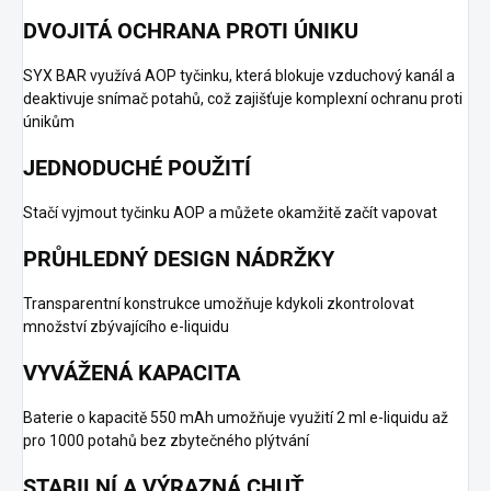
DVOJITÁ OCHRANA PROTI ÚNIKU
SYX BAR využívá AOP tyčinku, která blokuje vzduchový kanál a
deaktivuje snímač potahů, což zajišťuje komplexní ochranu proti
únikům
JEDNODUCHÉ POUŽITÍ
Stačí vyjmout tyčinku AOP a můžete okamžitě začít vapovat
PRŮHLEDNÝ DESIGN NÁDRŽKY
Transparentní konstrukce umožňuje kdykoli zkontrolovat
množství zbývajícího e-liquidu
VYVÁŽENÁ KAPACITA
Baterie o kapacitě 550 mAh umožňuje využití 2 ml e-liquidu až
pro 1000 potahů bez zbytečného plýtvání
STABILNÍ A VÝRAZNÁ CHUŤ