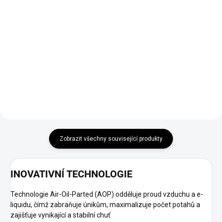
OCB Slim Rolls jsou perfektním
ELFLIQ - NIC SALT - PINK
řešením pro kuřáky, kteří preferují
GRAPEFRUIT dokonale osvěžující
vlastní délku cigaret 4000mm x
chuť růžového grepu je ideální
44mm, "nekonečný" papírek. 24
volbou nejen v létě.
kusů v VO balení.
Zobrazit všechny související produkty
INOVATIVNÍ TECHNOLOGIE
Technologie Air-Oil-Parted (AOP) odděluje proud vzduchu a e-
liquidu, čímž zabraňuje únikům, maximalizuje počet potahů a
zajišťuje vynikající a stabilní chuť