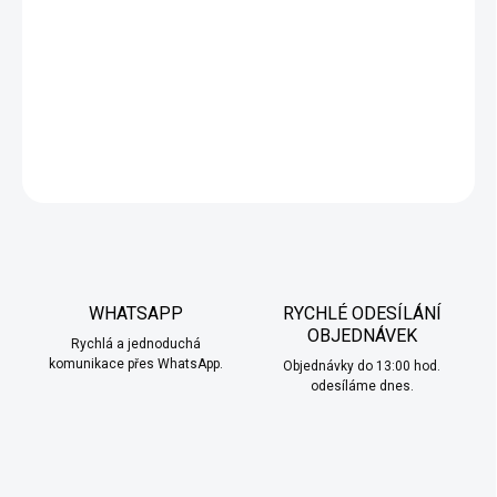
Elf Bar 600 BANANA ICE
jsou
jednorázové elektronické
cigarety
Sladký, krémový banán jako z banánového milkshaku,
doplněný chladivým mentolovým nádechem. Osvěžující, ale
zároveň jemná a hladká příchuť.
DETAILNÍ INFORMACE
ZEPTAT SE
HLÍDAT
WHATSAPP
RYCHLÉ ODESÍLÁNÍ
OBJEDNÁVEK
Rychlá a jednoduchá
komunikace přes WhatsApp.
Objednávky do 13:00 hod.
odesíláme dnes.