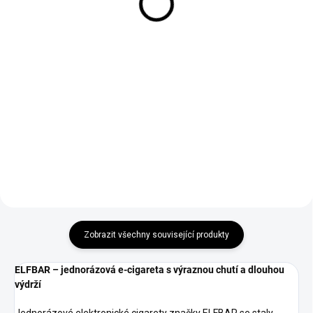
209 Kč
175 Kč
Do košíku
Do košíku
RITCHY Pineapple Mango Peach
ELF BAR ELFA POD cartridge –
je tropická směs šťavnatého
opakovaně plnitelné, objem 2 ml,
ananasu, sladkého manga a
odpor 1,1 ohm. Kompatibilní s
šťavnatých broskví, která přináší
ELFA i Lost Mary TAPPO.
osvěžení a exotickou chuť do
vašeho vapování.
Zobrazit všechny související produkty
ELFBAR – jednorázová e-cigareta s výraznou chutí a dlouhou
výdrží
Jednorázové elektronické cigarety značky ELFBAR se staly