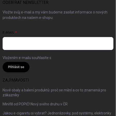
ODEBÍRAT NEWSLETTER
Vložte svůj e-mail a my vám budeme zasílat informace o nových
produktech na našem e-shopu.
E-MAIL
Vložením e-mailu souhlasíte s
podmínkami ochrany osobních údajů
Přihlásit se
ZAJÍMAVOSTI
Nové obaly a balení produktů: proč se mění a co to znamená pro
zákazníky
Minifill od POPIČ! Nový svého druhu v ČR
Jakou e-cigaretu si vybrat? Jednorázovky, pod systémy, elektronky