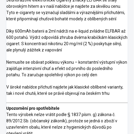
obrovským hitem a v naší nabídce je najdete za skvělou cenu.
Tyto e-cigarety se vyznačují sladšími a výraznějšími příchutěmi,
které připomínají chuťově bohaté modely z oblíbených sérií
Díky 600mAh baterii a 2ml nádrži na e-liquid zvládne ELFBAR až
600 potahů. Výdrž odpovídá zhruba dvěma krabičkám klasických
cigaret. S koncentrací nikotinu 20 mg/ml (2 %) poskytuje silný,
ale plynulý zážitek z vapování
Nemusíte se obávat poklesu výkonu – konstantní výstupní výkon
zajišťuje intenzivní chuť a efekt od prvního do posledního
potahu. To zaručuje spolehlivý výkon po celý den
V široké nabídce příchutí najdete jak klasické oblíbené varianty,
tak i nové chutě, které se právě objevují na českém trhu
Upozornění pro spotřebitele
Tento výrobek nelze vrátit podle § 1837 písm. g) zákona č.
89/2012 Sb. (občanský zákoník), protože se jedná o zboží v
uzavřeném obalu, které nelze z hygienických důvodů po
otevření vrátit