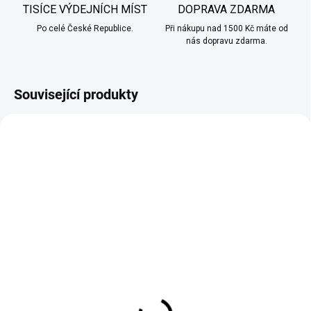
TISÍCE VÝDEJNÍCH MÍST
DOPRAVA ZDARMA
Po celé České Republice.
Při nákupu nad 1500 Kč máte od
nás dopravu zdarma.
Související produkty
TIP
TIP
SKLADEM
SKLADEM
(>10 KS)
(>10 KS)
RITCHY - LIQUID - NIC
ELFA - NÁHRADNÍ
SALT - PINEAPPLE
CARTRIDGE 1,1ohm - 2
MANGO PEACH - (20
KS
MG)