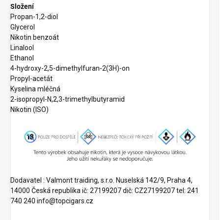
Složení
Propan-1,2-diol
Glycerol
Nikotin benzoát
Linalool
Ethanol
4-hydroxy-2,5-dimethylfuran-2(3H)-on
Propyl-acetát
Kyselina mléčná
2-isopropyl-N,2,3-trimethylbutyramid
Nikotin (ISO)
Dodavatel : Valmont traiding, s.r.o. Nuselská 142/9, Praha 4,
14000 Česká republika ič: 27199207 dič: CZ27199207 tel: 241
740 240 info@topcigars.cz