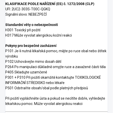
KLASIFIKACE PODLE NAŘÍZENÍ (ES) č. 1272/2008 (CLP)
UFI:
2UC2-303S-T00C-QGKQ
Signální slovo: NEBEZPEČÍ
Standardní věty o nebezpečnosti
H301 Toxický při požití
H317 Může vyvolat alergickou kožní reakci
Pokyny pro bezpečné zacházení
P101 Je-li nutná lékařská pomoc, mějte po ruce obal nebo štítek
výrobku
P102 Uchovávejte mimo dosah dětí
P264 Po manipulaci důkladně omyjte ruce a zasažené části těla
P405 Skladujte uzamčené
P301 + P310 Při požití okamžitě kontaktujte TOXIKOLOGICKÉ
INFORMAČNÍ STŘEDISKO nebo lékaře
P501 Odstraňte obsah/obal podle platných předpisů
Při požití vypláchněte ústa a pokud se necítíte dobře, vyhledejte
lékařskou pomoc. Může vyvolat alergickou reakci