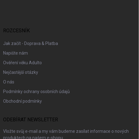
á
p
a
t
í
ROZCESNÍK
Jak začít - Doprava & Platba
Napište nám
Ověření věku Adulto
Nejčastější otázky
O nás
Podmínky ochrany osobních údajů
Obchodní podmínky
ODEBÍRAT NEWSLETTER
Vložte svůj e-mail a my vám budeme zasílat informace o nových
produktech na našem e-shopu.