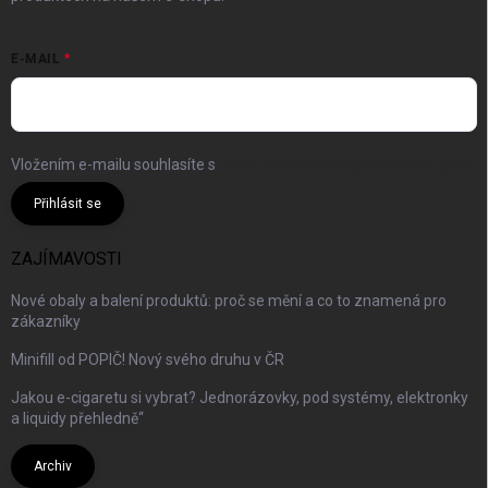
E-MAIL
Vložením e-mailu souhlasíte s
podmínkami ochrany osobních údajů
Přihlásit se
ZAJÍMAVOSTI
Nové obaly a balení produktů: proč se mění a co to znamená pro
zákazníky
Minifill od POPIČ! Nový svého druhu v ČR
Jakou e-cigaretu si vybrat? Jednorázovky, pod systémy, elektronky
a liquidy přehledně“
Archiv