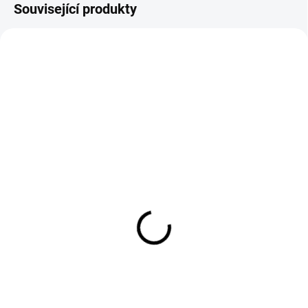
Související produkty
SKLADEM
SKLADEM
(>10 KS)
(6 KS)
SYX - LIQUID - NIC SALT
RITCHY BOX - 30 ks
- RASPBERRY LEMON 10
nikotinových solí
ML - (20 MG)
6 850 Kč
249 Kč
Do košíku
Do košíku
Startovací balení Ritchy Salt
přináší kompletní řešení pro
Vyzkoušejte SYX Blue Razz
prodej nikotinových solí.
Lemonade Nic Salt e-liquid –