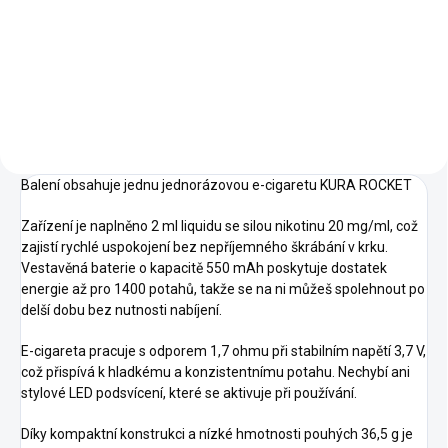
Součástí balení je praktický
osvěžující mix sladkých
výstavní stojan, mincovník a
modrých malin a šťavnaté
papírové POS materiály
citronády. Dokonale vyvážená
zdarma....
kombinace sladkosti a kyselého
nádechu dělá...
Balení obsahuje jednu jednorázovou e-cigaretu KURA ROCKET
Zařízení je naplněno 2 ml liquidu se silou nikotinu 20 mg/ml, což
zajistí rychlé uspokojení bez nepříjemného škrábání v krku.
Vestavěná baterie o kapacitě 550 mAh poskytuje dostatek
energie až pro 1400 potahů, takže se na ni můžeš spolehnout po
delší dobu bez nutnosti nabíjení.
E-cigareta pracuje s odporem 1,7 ohmu při stabilním napětí 3,7 V,
což přispívá k hladkému a konzistentnímu potahu. Nechybí ani
stylové LED podsvícení, které se aktivuje při používání.
Díky kompaktní konstrukci a nízké hmotnosti pouhých 36,5 g je