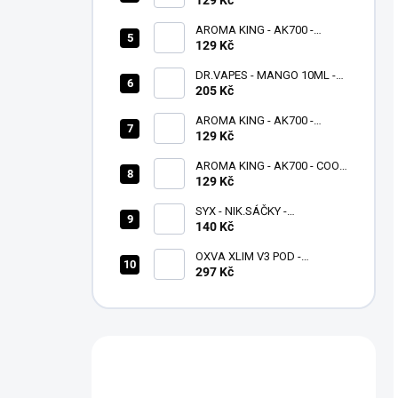
AROMA KING - AK700 -
MIXED BERRY - 16 MG
129 Kč
DR.VAPES - MANGO 10ML -
(20MG)
205 Kč
AROMA KING - AK700 -
PINEAPPLE PEACH MANGO -
129 Kč
16 MG
AROMA KING - AK700 - COOL
MANGO - 16 MG
129 Kč
SYX - NIK.SÁČKY -
PEPPERMINT - 4 MG/G
140 Kč
OXVA XLIM V3 POD -
NÁHRADNÍ - 0,4 OHM - 2ml -
297 Kč
(balení 3ks)