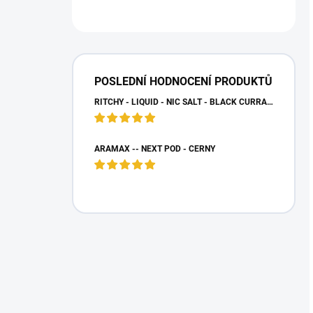
POSLEDNÍ HODNOCENÍ PRODUKTŮ
RITCHY - LIQUID - NIC SALT - BLACK CURRANT LEMON - (20 MG)
ARAMAX -- NEXT POD - ČERNÝ