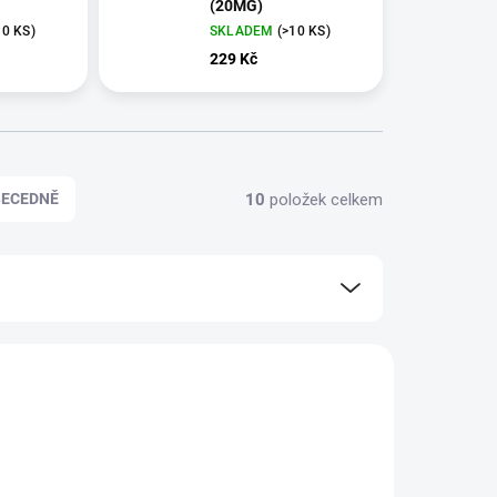
(20MG)
10 KS)
SKLADEM
(>10 KS)
229 Kč
10
položek celkem
BECEDNĚ
NOVINKA
4997
5149
TIP