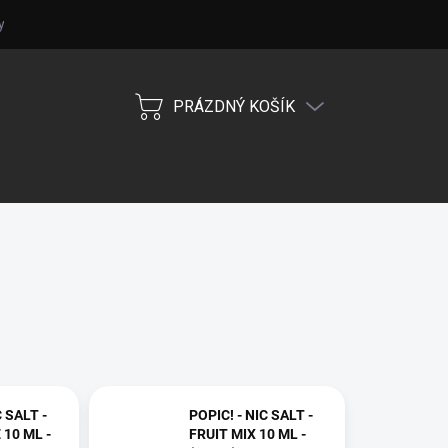
 osobních údajů
Obchodní podmínky
PRÁZDNÝ KOŠÍK
NÁKUPNÍ
KOŠÍK
C SALT -
POPIC! - NIC SALT -
-
FRUIT MIX 10 ML -