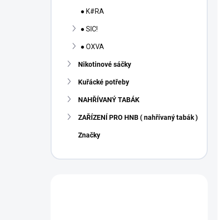
● K#RA
● SIC!
● OXVA
Nikotinové sáčky
Kuřácké potřeby
NAHŘÍVANÝ TABÁK
ZAŘÍZENÍ PRO HNB ( nahřívaný tabák )
Značky