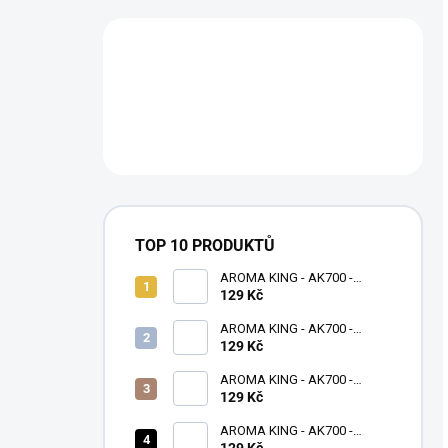
TOP 10 PRODUKTŮ
AROMA KING - AK700 -
MANGO APPLE PEAR - 16 MG
129 Kč
AROMA KING - AK700 -
GREEN APPLE - 16 MG
129 Kč
AROMA KING - AK700 -
WATERMELON ICE - 16 MG
129 Kč
AROMA KING - AK700 -
CHERRY ICE - 16 MG
129 Kč