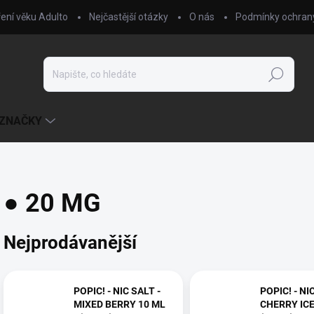
ení věku Adulto
Nejčastější otázky
O nás
Podmínky ochrany
Hledat
ZNAČKY
● 20 MG
Nejprodávanější
POPIC! - NIC SALT -
POPIC! - NI
MIXED BERRY 10 ML
CHERRY ICE 10 ML 