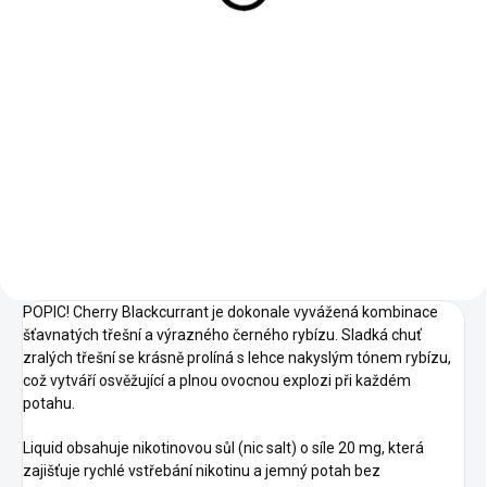
Do košíku
Do košíku
OXVA - OX PASSION SALTS -
SYX - POD NÁPLŇ - EXOTIC
BLUE CITRUS Osvěžující
FRUITS - 16,5 MG - 2x2 ML,
kombinace sladkých borůvek a
ovocná exploze chutí . Každý
svěžího citrusu, která poskytuje
potah je plný radosti a barevné
intenzivní a vyvážený chuťový
sladkosti.
zážitek pro celodenní...
POPIC! Cherry Blackcurrant je dokonale vyvážená kombinace
šťavnatých třešní a výrazného černého rybízu. Sladká chuť
zralých třešní se krásně prolíná s lehce nakyslým tónem rybízu,
což vytváří osvěžující a plnou ovocnou explozi při každém
potahu.
Liquid obsahuje nikotinovou sůl (nic salt) o síle 20 mg, která
zajišťuje rychlé vstřebání nikotinu a jemný potah bez