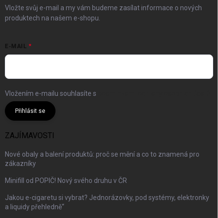
Vložte svůj e-mail a my vám budeme zasílat informace o nových
produktech na našem e-shopu.
E-MAIL
Vložením e-mailu souhlasíte s
podmínkami ochrany osobních údajů
Přihlásit se
ZAJÍMAVOSTI
Nové obaly a balení produktů: proč se mění a co to znamená pro
zákazníky
Minifill od POPIČ! Nový svého druhu v ČR
Jakou e-cigaretu si vybrat? Jednorázovky, pod systémy, elektronky
a liquidy přehledně“