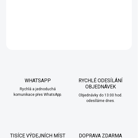
šťavnatých třešní a výrazného černého rybízu. Sladká chuť
zralých třešní se krásně prolíná s lehce nakyslým tónem rybízu,
což vytváří osvěžující a plnou ovocnou explozi při každém potahu.
DETAILNÍ INFORMACE
ZEPTAT SE
HLÍDAT
WHATSAPP
RYCHLÉ ODESÍLÁNÍ
OBJEDNÁVEK
Rychlá a jednoduchá
komunikace přes WhatsApp.
Objednávky do 13:00 hod.
odesíláme dnes.
TISÍCE VÝDEJNÍCH MÍST
DOPRAVA ZDARMA