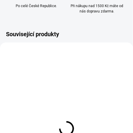
Po celé České Republice.
Při nákupu nad 1500 Kč máte od
nás dopravu zdarma.
Související produkty
TIP
AŽ 1900 POTÁHNUTÍ
SKLADEM
SKLADEM
(>10 KS)
(>10 KS)
OXVA - OX PASSION
SYX - POD NÁPLŇ -
SALTS - BLUE CITRUS
EXOTIC FRUITS - 16,5
10ML - (20MG)
MG - 2x2 ML
239 Kč
229 Kč