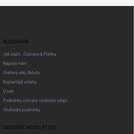
Z
á
p
a
t
í
ROZCESNÍK
Jak začít - Doprava & Platba
Napište nám
Ověření věku Adulto
Nejčastější otázky
O nás
Podmínky ochrany osobních údajů
Obchodní podmínky
ODEBÍRAT NEWSLETTER