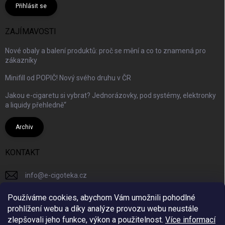
Přihlásit se
ZAJÍMAVOSTI
Nové obaly a balení produktů: proč se mění a co to znamená pro
zákazníky
Minifill od POPIČ! Nový svého druhu v ČR
Jakou e-cigaretu si vybrat? Jednorázovky, pod systémy, elektronky
a liquidy přehledně“
Archiv
KONTAKT
info
@
e-cigoteka.cz
+420725944333
Používáme cookies, abychom Vám umožnili pohodlné
prohlížení webu a díky analýze provozu webu neustále
ecigotekacz/
zlepšovali jeho funkce, výkon a použitelnost.
Více informací