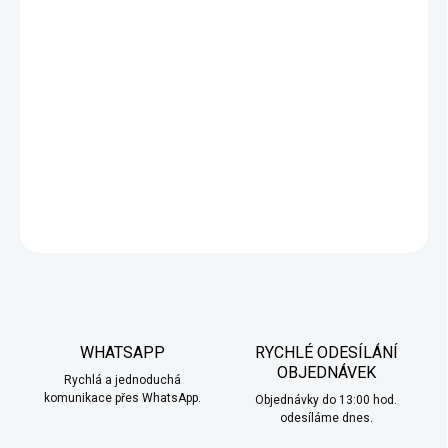
−
+
Přidat do košíku
OXVA Xlim GO – elegantní POD zařízení s vysokou výdrží díky
silné 1000mAh baterii. Styl, výkon a jednoduchost v jednom. v
černém provedení
DETAILNÍ INFORMACE
ZEPTAT SE
HLÍDAT
WHATSAPP
RYCHLÉ ODESÍLÁNÍ
OBJEDNÁVEK
Rychlá a jednoduchá
komunikace přes WhatsApp.
Objednávky do 13:00 hod.
odesíláme dnes.