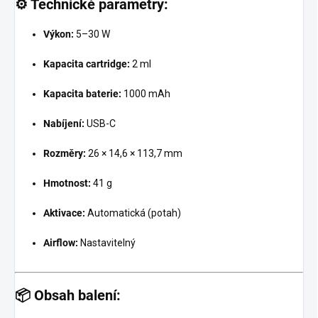
⚙️
Technické parametry:
Výkon:
5–30 W
Kapacita cartridge:
2 ml
Kapacita baterie:
1000 mAh
Nabíjení:
USB-C
Rozměry:
26 × 14,6 × 113,7 mm
Hmotnost:
41 g
Aktivace:
Automatická (potah)
Airflow:
Nastavitelný
📦
Obsah balení: