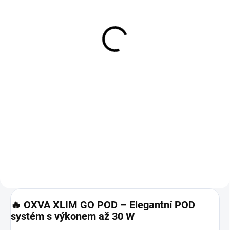
ELF BAR - GRAPE - 20
ARAMAX - LIQUID - NIC
MG - 600
SALT - RASPBERRY
STRAW - 10 ML -
179 Kč
(20MG)
189 Kč
Do košíku
Do košíku
Elf Bar 600
GRAPE jsou jednorázové
ARAMAX Raspberry Straw Nic
elektronické cigarety Sladká,
Salt Liquid nabízí osvěžující
šťavnatá chuť fialových hroznů,
kombinaci šťavnaté maliny a
připomínající hroznový džus
sladké jahody. Tato ovocná
nebo bonbony. Mívá výrazné
směs je ideální pro milovníky
aroma,...
výrazných a svěžích chutí. V...
🔥
OXVA XLIM GO POD – Elegantní POD
systém s výkonem až 30 W