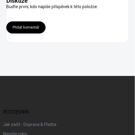
Diskuze
Buďte první, kdo napíše příspěvek k této položce.
Přidat komentář
Z
á
p
a
t
í
ROZCESNÍK
Jak začít - Doprava & Platba
Napište nám