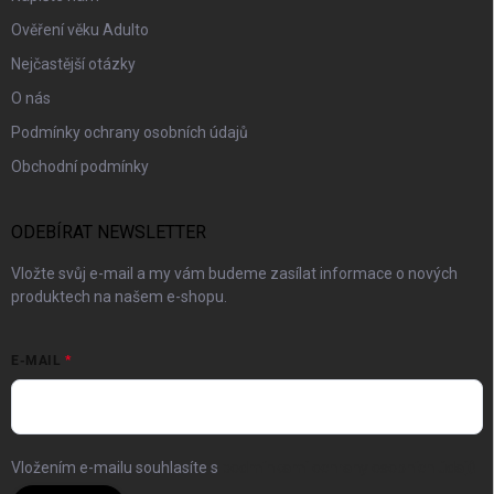
Ověření věku Adulto
Nejčastější otázky
O nás
Podmínky ochrany osobních údajů
Obchodní podmínky
ODEBÍRAT NEWSLETTER
Vložte svůj e-mail a my vám budeme zasílat informace o nových
produktech na našem e-shopu.
E-MAIL
Vložením e-mailu souhlasíte s
podmínkami ochrany osobních údajů