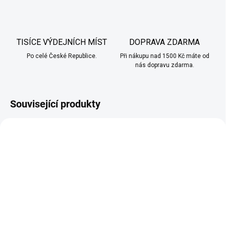
TISÍCE VÝDEJNÍCH MÍST
DOPRAVA ZDARMA
Po celé České Republice.
Při nákupu nad 1500 Kč máte od
nás dopravu zdarma.
Související produkty
AŽ 600 POTÁHNUTÍ
SKLADEM
SKLADEM
(>10 KS)
(>10 KS)