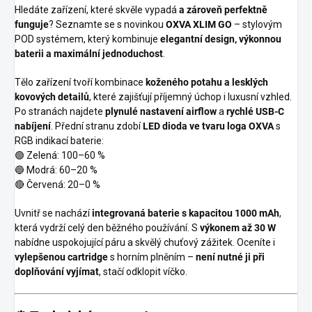
Hledáte zařízení, které skvěle vypadá
a zároveň perfektně
funguje
? Seznamte se s novinkou
OXVA XLIM GO
– stylovým
POD systémem, který kombinuje
elegantní design, výkonnou
baterii a maximální jednoduchost
.
Tělo zařízení tvoří kombinace
koženého potahu a lesklých
kovových detailů
, které zajišťují příjemný úchop i luxusní vzhled.
Po stranách najdete
plynulé nastavení airflow
a
rychlé USB-C
nabíjení
. Přední stranu zdobí
LED dioda ve tvaru loga OXVA
s
RGB indikací baterie:
🟢 Zelená: 100–60 %
🔵 Modrá: 60–20 %
🔴 Červená: 20–0 %
Uvnitř se nachází
integrovaná baterie s kapacitou 1000 mAh
,
která vydrží celý den běžného používání. S
výkonem až 30 W
nabídne uspokojující páru a skvělý chuťový zážitek. Oceníte i
vylepšenou cartridge
s horním plněním –
není nutné ji při
doplňování vyjímat
, stačí odklopit víčko.