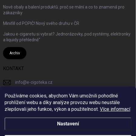
Nové obaly a balení produktů: proč se mění a co to znamená pro
zákazníky
Minifill od POPIČ! Nový svého druhu v ČR
Jakou e-cigaretu si vybrat? Jednorázovky, pod systémy, elektronky
a liquidy přehledně“
Archiv
KONTAKT
info
@
e-cigoteka.cz
+420725944333
Používáme cookies, abychom Vám umožnili pohodlné
prohlížení webu a díky analýze provozu webu neustále
ecigotekacz/
zlepšovali jeho funkce, výkon a použitelnost.
Více informací
Nastavení
Copyright 2026
e-cigoteka.cz
. Všechna práva vyhrazena.