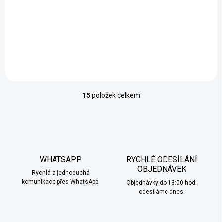
sladká chuť zralého manga
ve trojité porci pro maximálně
tropický zážitek.
15
položek celkem
O
v
l
á
d
a
c
WHATSAPP
RYCHLÉ ODESÍLÁNÍ
í
OBJEDNÁVEK
Rychlá a jednoduchá
p
komunikace přes WhatsApp.
r
Objednávky do 13:00 hod.
v
odesíláme dnes.
k
y
v