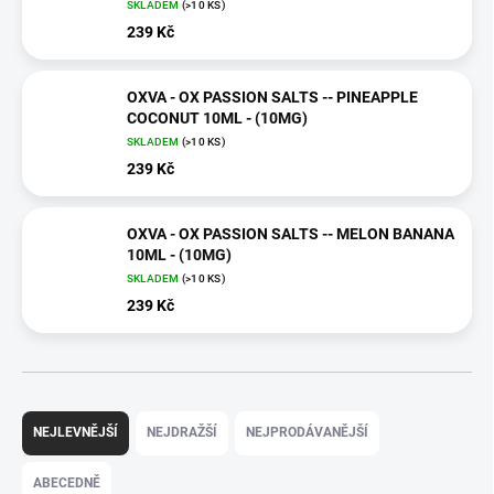
SKLADEM
(>10 KS)
239 Kč
OXVA - OX PASSION SALTS -- PINEAPPLE
COCONUT 10ML - (10MG)
SKLADEM
(>10 KS)
239 Kč
OXVA - OX PASSION SALTS -- MELON BANANA
10ML - (10MG)
SKLADEM
(>10 KS)
239 Kč
Ř
a
NEJLEVNĚJŠÍ
NEJDRAŽŠÍ
NEJPRODÁVANĚJŠÍ
z
e
ABECEDNĚ