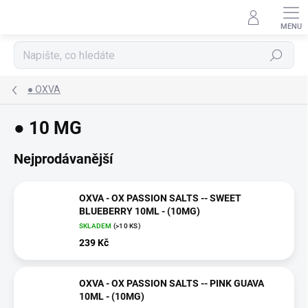
Přejít
na
obsah
Hledat
● OXVA
● 10 MG
Nejprodávanější
OXVA - OX PASSION SALTS -- SWEET
BLUEBERRY 10ML - (10MG)
SKLADEM
(>10 KS)
239 Kč
OXVA - OX PASSION SALTS -- PINK GUAVA
10ML - (10MG)