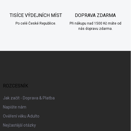
ý
p
TISÍCE VÝDEJNÍCH MÍST
DOPRAVA ZDARMA
i
s
Po celé České Republice.
Při nákupu nad 1500 Kč máte od
u
nás dopravu zdarma.
Z
á
p
a
t
í
ROZCESNÍK
Jak začít - Doprava & Platba
Napište nám
Ověření věku Adulto
Nejčastější otázky