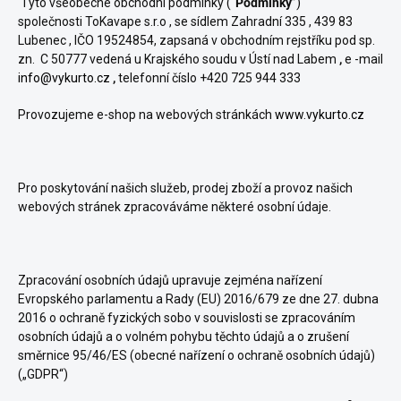
Tyto všeobecné obchodní podmínky (“
Podmínky
”)
společnosti
ToKavape s.r.o
, se sídlem Zahradní 335 , 439 83
Lubenec , IČO 19524854
, zapsaná v obchodním rejstříku pod sp.
zn. C 50777 vedená u Krajského soudu v Ústí nad Labem
,
e -mail
info@vykurto.cz
,
telefonní číslo +420 725 944 333
Provozujeme e-shop na webových stránkách
www.vykurto.cz
Pro poskytování našich
služeb, prodej zboží
a provoz našich
webových stránek zpracováváme některé osobní údaje.
Zpracování osobních údajů upravuje zejména nařízení
Evropského parlamentu a Rady (EU) 2016/679 ze dne 27. dubna
2016 o ochraně fyzických sobo v souvislosti se zpracováním
osobních údajů a o volném pohybu těchto údajů a o zrušení
směrnice 95/46/ES (obecné nařízení o ochraně osobních údajů)
(„GDPR“)