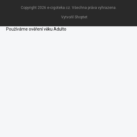
Copyright 2026
e-cigoteka.cz
. Všechna práva vyhrazena.
Vytvořil Shoptet
Používáme
ověření věku Adulto