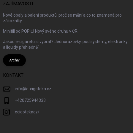
ZAJÍMAVOSTI
Nové obaly a balení produktů: proč se mění a co to znamená pro
zákazníky
Minifill od POPIČ! Nový svého druhu v ČR
Jakou e-cigaretu si vybrat? Jednorázovky, pod systémy, elektronky
a liquidy přehledně“
Archiv
KONTAKT
info
@
e-cigoteka.cz
+420725944333
ecigotekacz/