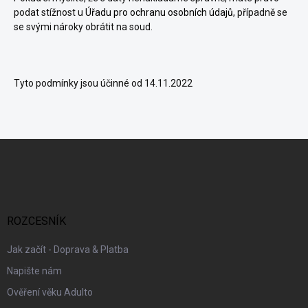
podat stížnost u
Úřadu pro ochranu osobních údajů
, případně se
se svými nároky obrátit na soud.
Tyto podmínky jsou účinné od 14.11.2022
Z
á
p
a
t
í
ROZCESNÍK
Jak začít - Doprava & Platba
Napište nám
Ověření věku Adulto