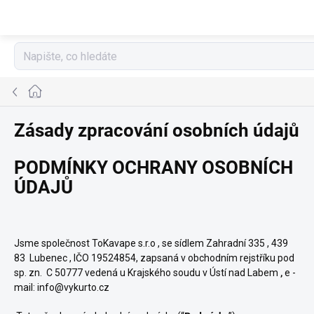
Přejít
na
obsah
Domů
Zásady zpracování osobních údajů
PODMÍNKY OCHRANY OSOBNÍCH
ÚDAJŮ
Jsme společnost
ToKavape s.r.o
, se sídlem Zahradní 335 , 439
83 Lubenec , IČO 19524854
, zapsaná v obchodním rejstříku pod
sp. zn. C 50777 vedená u Krajského soudu v Ústí nad Labem
,
e
-
mail: info@vykurto.cz