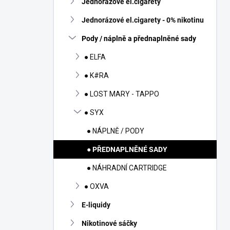
Jednorázové el.cigarety
í
p
Jednorázové el.cigarety - 0% nikotinu
a
n
Pody / náplně a přednaplněné sady
e
● ELFA
l
● K#RA
● LOST MARY - TAPPO
● SYX
● NÁPLNĚ / PODY
● PŘEDNAPLNĚNÉ SADY
● NÁHRADNÍ CARTRIDGE
● OXVA
E-liquidy
Nikotinové sáčky