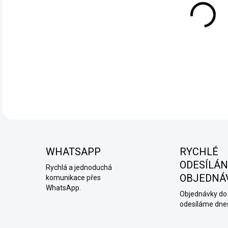
SYX 
barv
DETA
WHATSAPP
RYCHLÉ
ODESÍLÁN
Rychlá a jednoduchá
OBJEDNÁ
komunikace přes
WhatsApp.
Objednávky do 
odesíláme dne