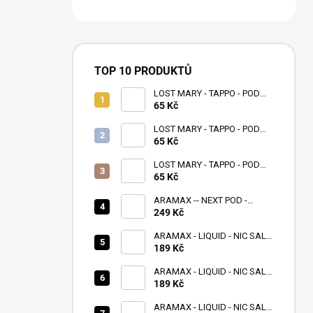
TOP 10 PRODUKTŮ
LOST MARY - TAPPO - POD
NÁPLŇ - WATERMELON
65 Kč
LOST MARY - TAPPO - POD
NÁPLŇ - DOUBLE APPLE
65 Kč
LOST MARY - TAPPO - POD
NÁPLŇ - BANANA ICE
65 Kč
ARAMAX -- NEXT POD -
FIALOVÝ
249 Kč
ARAMAX - LIQUID - NIC SALT
- STRAWBERRY KIWI - 10 ML -
189 Kč
(20MG)
ARAMAX - LIQUID - NIC SALT
- MELON LIME - 10 ML -
189 Kč
(20MG)
ARAMAX - LIQUID - NIC SALT