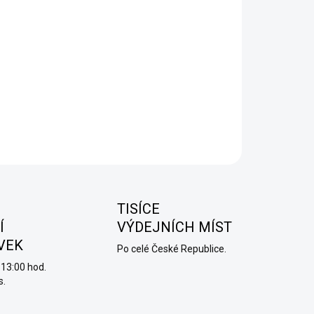
−
+
Přidat do košíku
- PŘEDNAPLNĚNÁ SADA - RED - 16,5 MG v červené
ě. Součástí balení je již 1 Ks cartridge Mixed Berries.
ILNÍ INFORMACE
ZEPTAT SE
HLÍDAT
TISÍCE
Í
VÝDEJNÍCH MÍST
VEK
Po celé České Republice.
13:00 hod.
s.