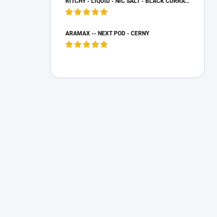
RITCHY - LIQUID - NIC SALT - BLACK CURRANT LEMON - (20 MG)
ARAMAX -- NEXT POD - ČERNÝ