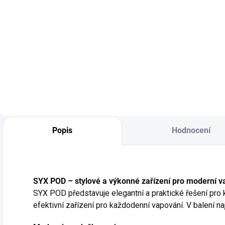
Dopřejte si SYX
ARAMAX Sweet
S
Sweet Strawberry
Orange Nic Salt
M
Nic Salt e-liquid –
Liquid nabízí
M
sladká a šťavnatá
osvěžující chuť
S
chuť čerstvě
sladké pomeranče,
m
utržených jahod.
která dodává
l
Osvěžující ovocná
energii a
k
kombinace, která
povzbuzení při
k
se hodí pro
vapování. V
n
celodenní vapování
praktickém 10ml
o
Popis
Hodnocení
a potěší...
balení s 20 mg
z
nikotinu je ideální...
SYX POD – stylové a výkonné zařízení pro moderní v
SYX POD představuje elegantní a praktické řešení pro 
efektivní zařízení pro každodenní vapování. V balení na