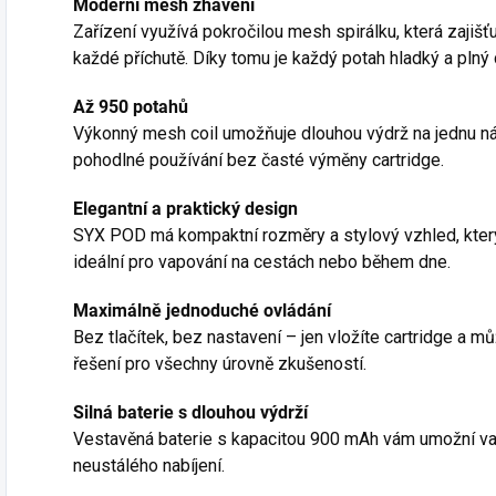
Moderní mesh žhavení
Zařízení využívá pokročilou mesh spirálku, která zajišť
každé příchutě. Díky tomu je každý potah hladký a plný c
Až 950 potahů
Výkonný mesh coil umožňuje dlouhou výdrž na jednu ná
pohodlné používání bez časté výměny cartridge.
Elegantní a praktický design
SYX POD má kompaktní rozměry a stylový vzhled, který
ideální pro vapování na cestách nebo během dne.
Maximálně jednoduché ovládání
Bez tlačítek, bez nastavení – jen vložíte cartridge a m
řešení pro všechny úrovně zkušeností.
Silná baterie s dlouhou výdrží
Vestavěná baterie s kapacitou 900 mAh vám umožní va
neustálého nabíjení.