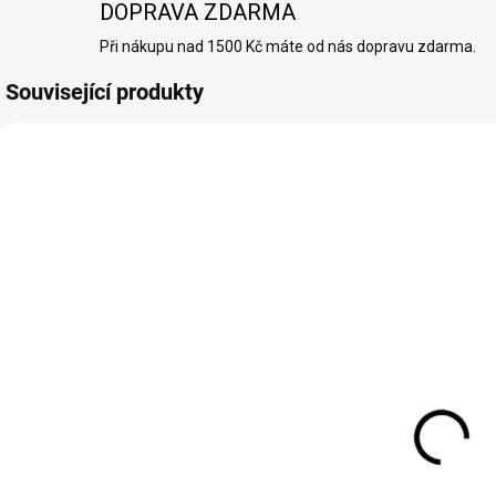
DOPRAVA ZDARMA
Při nákupu nad 1500 Kč máte od nás dopravu zdarma.
Související produkty
TIP
TIP
AŽ 1
2761
3140
SKLADEM
VYPRODÁNO
(7 KS)
(>10 KS)
SYX - LIQUID -
ARAMAX -
NIC SALT --
LIQUID - NIC
SWEET
SALT - SWEET
STRAWBERRY
ORANGE - 10
1
249 Kč
189 Kč
10 ML - (10
ML - (20MG)
MG)
Do košíku
Do košíku