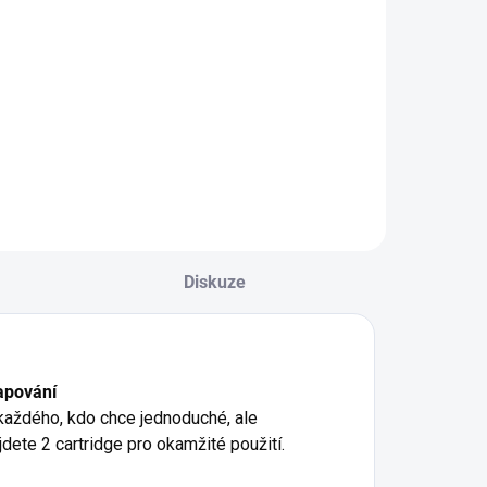
YX - POD NÁPLŇ -
SYX - POD NÁPLŇ -
ANGO ICE - 16,5
STRAWBERRY
G - 2x2 ML
GRAPE - 16,5 MG -
ladkost zralého
2x2 ML mix jahody
anga s chladivým
a grepu přináší
edovým efektem,
explozivní ovocnou
terý dodává
chuť, která vás
aždému potahu
osvěží a zpříjemní
ádech exotiky a
každý váš okamžik.
svěžujícího
Diskuze
ážitku.
apování
každého, kdo chce jednoduché, ale
jdete 2 cartridge pro okamžité použití.