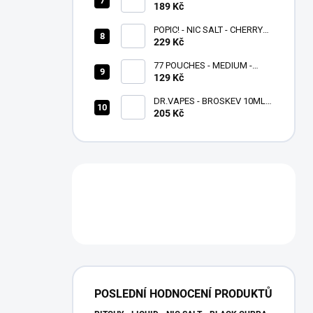
- BERRY TRIO - 10 ML -
189 Kč
(20MG)
POPIC! - NIC SALT - CHERRY
229 Kč
ICE 10 ML - (20MG)
77 POUCHES - MEDIUM -
GRAPE ICE - 10,4 MG/G
129 Kč
DR.VAPES - BROSKEV 10ML -
(20MG)
205 Kč
POSLEDNÍ HODNOCENÍ PRODUKTŮ