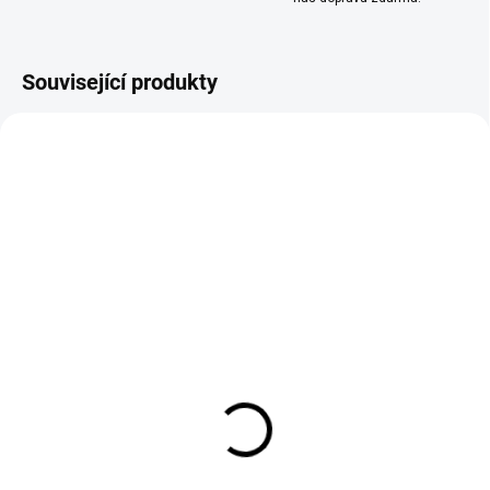
Související produkty
TIP
TIP
AŽ 950 POTÁHNUTÍ
SKLADEM
SKLADEM
(>10 KS)
(>10 KS)
SYX - PŘEDNAPLNĚNÁ
ELFLIQ - NIC SALT -
SADA - BLUE - 16,5 MG
PINEAPPLE MANGO
ORANGE 10 ML - (20MG)
199 Kč
239 Kč
Do košíku
Do košíku