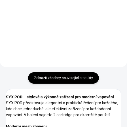
SYX - PŘEDNAPLNĚNÁ SADA -
BLUE - 16,5 MG ve světle modré
ELFLIQ - NIC SALT - PINEAPPLE
barvě V balení najdete také 1x
MANGO ORANGE - Směs
cartridge s příchutí Mixed
tropického ananasu, pomeranče
Berries.
a manga - chutná jako super
koktejl !
Zobrazit všechny související produkty
SYX POD – stylové a výkonné zařízení pro moderní vapování
SYX POD představuje elegantní a praktické řešení pro každého,
kdo chce jednoduché, ale efektivní zařízení pro každodenní
vapování. V balení najdete 2 cartridge pro okamžité použití.
Moderní mesh žhavení