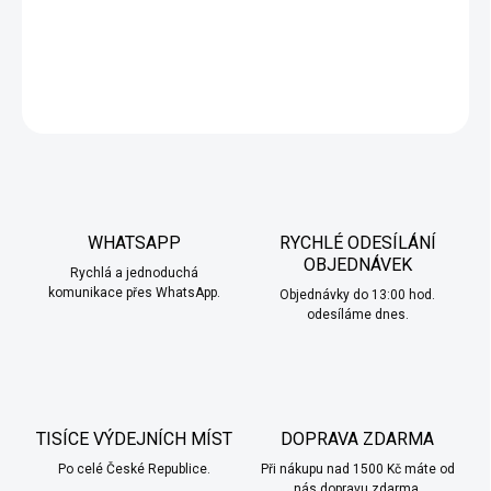
Ovocná a sladká chuť maliny, osvěžující a lahodná.
DETAILNÍ INFORMACE
ZEPTAT SE
HLÍDAT
WHATSAPP
RYCHLÉ ODESÍLÁNÍ
OBJEDNÁVEK
Rychlá a jednoduchá
komunikace přes WhatsApp.
Objednávky do 13:00 hod.
odesíláme dnes.
TISÍCE VÝDEJNÍCH MÍST
DOPRAVA ZDARMA
Po celé České Republice.
Při nákupu nad 1500 Kč máte od
nás dopravu zdarma.