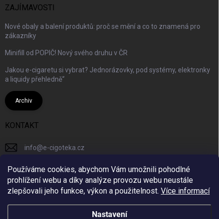
ZAJÍMAVOSTI
Nové obaly a balení produktů: proč se mění a co to znamená pro
zákazníky
Minifill od POPIČ! Nový svého druhu v ČR
Jakou e-cigaretu si vybrat? Jednorázovky, pod systémy, elektronky
a liquidy přehledně“
Archiv
KONTAKT
info
@
e-cigoteka.cz
+420725944333
Používáme cookies, abychom Vám umožnili pohodlné
prohlížení webu a díky analýze provozu webu neustále
ecigotekacz/
zlepšovali jeho funkce, výkon a použitelnost.
Více informací
Nastavení