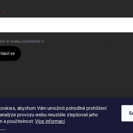
L
ím e-mailu souhlasíte s
podmínkami ochrany osobních údajů
hlásit se
ookies, abychom Vám umožnili pohodlné prohlížení
S
 analýze provozu webu neustále zlepšovali jeho
n a použitelnost.
Více informací
a.