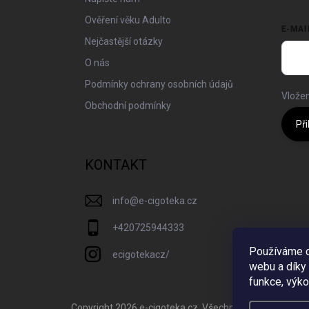
Ověření věku Adulto
E-MAI
Nejčastější otázky
O nás
Podmínky ochrany osobních údajů
Vložen
Obchodní podmínky
Při
KONTAKT
info
@
e-cigoteka.cz
+420725944333
Používáme c
ecigotekacz/
webu a díky
funkce, výko
Copyright 2026
e-cigoteka.cz
. Všechna práva vyhrazen