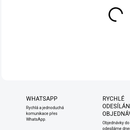
Ritc
cart
dost
při 
DETA
WHATSAPP
RYCHLÉ
ODESÍLÁN
Rychlá a jednoduchá
OBJEDNÁ
komunikace přes
WhatsApp.
Objednávky do 
odesíláme dne