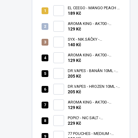
EL CEEGO - MANGO PEACH -
16 MG - 1100
189 Kč
AROMA KING - AK700 -
WATERMELON ICE - 16 MG
129 Kč
SYX - NIK.SÁČKY -
PEPPERMINT - 4 MG/G
140 Kč
AROMA KING - AK700 -
MANGO APPLE PEAR - 16 MG
129 Kč
DR.VAPES - BANÁN 10ML -
(20MG)
205 Kč
DR.VAPES - HROZEN 10ML -
(20MG)
205 Kč
AROMA KING - AK700 -
BANANA ICE - 16 MG
129 Kč
POPIC! - NIC SALT -
BLUEBERRY ICE 10 ML -
229 Kč
(20MG)
77 POUCHES - MEDIUM -