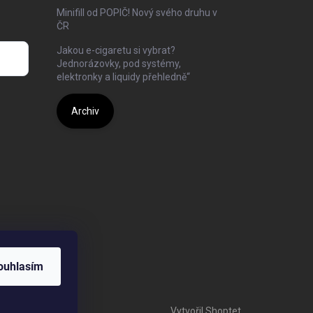
Minifill od POPIČ! Nový svého druhu v
ČR
Jakou e-cigaretu si vybrat?
Jednorázovky, pod systémy,
elektronky a liquidy přehledně“
Archiv
ouhlasím
Vytvořil Shoptet