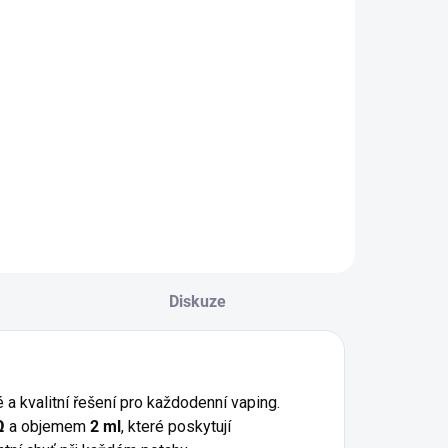
Do košíku
inacolada Mango
ombinuje sladkou
 krémovou chuť
okosu a ananasu
 výraznou
vocnou sladkostí
anga. Tato
ropická směs
řináší exotický
ážitek s bohatým,
Diskuze
emným a...
 a kvalitní řešení pro každodenní vaping.
Ω
a objemem
2 ml
, které poskytují