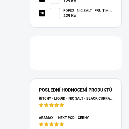
GRAPE ICE - 10,4 MG/G
129 Kč
POPIC! - NIC SALT - FRUIT MIX
10 ML - (20MG)
229 Kč
POSLEDNÍ HODNOCENÍ PRODUKTŮ
RITCHY - LIQUID - NIC SALT - BLACK CURRANT LEMON - (20 MG)
ARAMAX -- NEXT POD - ČERNÝ