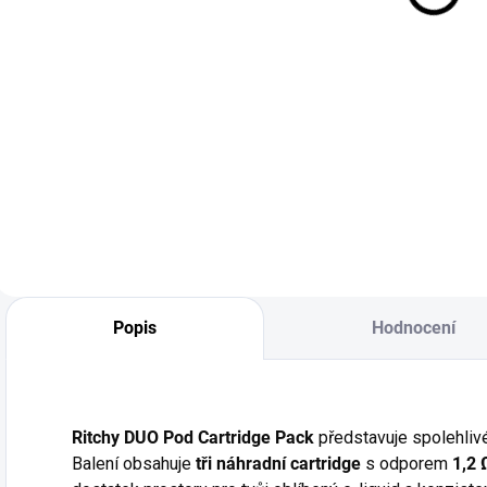
MG)
Do košíku
Do košíku
RITCHY Double
E-liquidy SYX NS -
P
Sour Apple je
Blue Razz
k
osvěžující a kyselá
Lemonade. Osvěžující
a
jablečná příchuť s
kombinace sladkých
k
výrazným
modrých malin a
s
ovocným profilem
šťavnaté citronády,
o
a šťavnatým
která potěší každým
m
charakterem,
potáhnutím. Ideální
t
ideální pro
pro milovníky...
p
milovníky
z
Popis
Hodnocení
výrazných a
j
ovocných chutí.
Ritchy DUO Pod Cartridge Pack
představuje spolehlivé
Balení obsahuje
tři náhradní cartridge
s odporem
1,2 