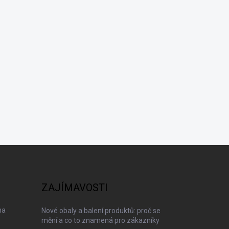
ZAJÍMAVOSTI
na
Nové obaly a balení produktů: proč se
mění a co to znamená pro zákazníky