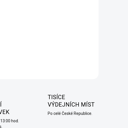
−
+
Přidat do košíku
hy DUO Pod Cartridge Pack - Balení obsahuje
tři náhradní
ridge
s odporem 1,2
Ω
a objemem
2 ml
, které poskytují
atek prostoru pro tvůj oblíbený e-liquid a konzistentní chuť
každém potahu.
ILNÍ INFORMACE
ZEPTAT SE
HLÍDAT
TISÍCE
Í
VÝDEJNÍCH MÍST
VEK
Po celé České Republice.
13:00 hod.
s.