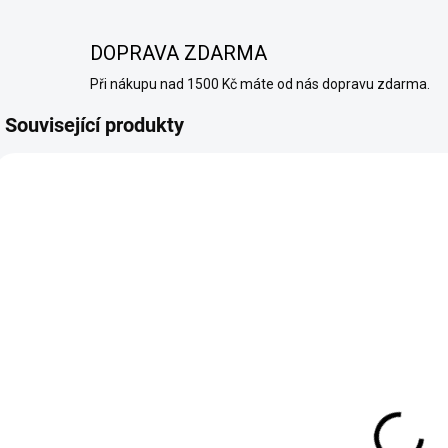
DOPRAVA ZDARMA
Při nákupu nad 1500 Kč máte od nás dopravu zdarma.
Související produkty
TIP
TIP
2834
2758
SKLADEM
SKLADEM
(>10 KS)
(>10 KS)
RITCHY -
SYX - LIQUID -
LIQUID - NIC
NIC SALT --
SALT -
RASPBERRY
DOUBLE SOUR
LEMON 10 ML
209 Kč
249 Kč
APPLE - (20
- (10 MG)