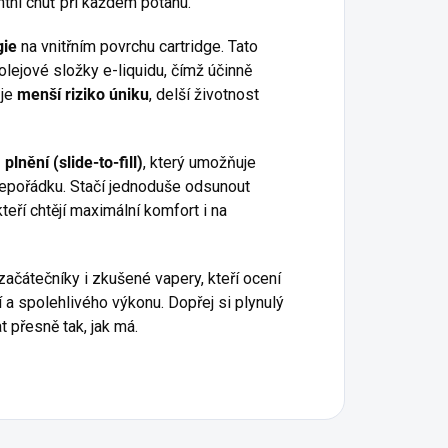
ntní chuť při každém potahu.
gie
na vnitřním povrchu cartridge. Tato
olejové složky e-liquidu, čímž účinně
 je
menší riziko úniku
, delší životnost
nění (slide-to-fill)
, který umožňuje
nepořádku. Stačí jednoduše odsunout
kteří chtějí maximální komfort i na
začátečníky i zkušené vapery, kteří ocení
 a spolehlivého výkonu. Dopřej si plynulý
t přesně tak, jak má.