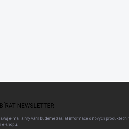
BÍRAT NEWSLETTER
 svůj e-mail a my vám budeme zasílat informace o nových produktech 
 e-shopu.