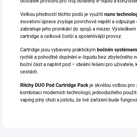
dostatek prostoru pro tvůj oblíbený e-liquid a konziste
Velkou předností těchto podů je využití
nano technolo
inovativní úprava zvyšuje povrchové napětí a odpuzuje 
zabraňuje jeho pronikání do spojů a mezer. Výsledkem
cartridge a celkově čistší a spolehlivější provoz.
Cartridge jsou vybaveny praktickým
bočním systémem pl
rychlé a pohodlné doplnění e-liquidu bez zbytečného 
boční část a naplnit pod – ideální řešení pro uživatele, 
cestách.
Ritchy DUO Pod Cartridge Pack
je skvělou volbou pro 
kombinaci moderních technologií, jednoduchého použití
vaping plný chuti a jistotu, že tvé zařízení bude fungova