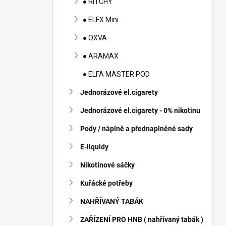
● RITCHY
í
p
● ELFX Mini
a
n
● OXVA
e
● ARAMAX
l
● ELFA MASTER POD
Jednorázové el.cigarety
Jednorázové el.cigarety - 0% nikotinu
Pody / náplně a přednaplněné sady
E-liquidy
Nikotinové sáčky
Kuřácké potřeby
NAHŘÍVANÝ TABÁK
ZAŘÍZENÍ PRO HNB ( nahřívaný tabák )