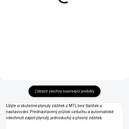
Do košíku
Do košíku
OXVA OX Passion Salts Melon
Objevte SYX Sour Raspberry Nic
Banana spojuje šťavnatou
Salt e-liquid – intenzivní chuť
sladkost melounu s krémově
modrých malin se svěžím
jemnou banánovou chutí.
kyselým nádechem, která potěší
Vyvážená ovocná kombinace v
milovníky sladkokyselých
nikotinové soli pro hladký a
ovocných liquidů. Perfektně...
příjemný vaping.
Zobrazit všechny související produkty
Užijte si skutečně plynulý zážitek z MTL bez tlačítek a
nastavování. Přednastavený průtok vzduchu a automatické
vdechnutí zajistí plynulý, jednoduchý a přesný zážitek.