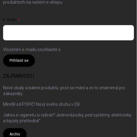
produktech na našem e-shopu.
E-MAIL
Vložením e-mailu souhlasíte s
podmínkami ochrany osobních údajů
Přihlásit se
ZAJÍMAVOSTI
Nové obaly a balení produktů: proč se mění a co to znamená pro
zákazníky
Minifill od POPIČ! Nový svého druhu v ČR
Jakou e-cigaretu si vybrat? Jednorázovky, pod systémy, elektronky
a liquidy přehledně“
Archiv