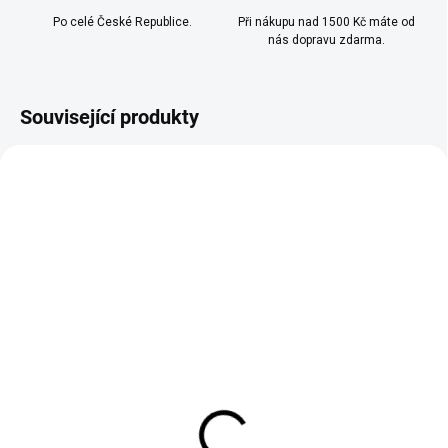
Po celé České Republice.
Při nákupu nad 1500 Kč máte od
nás dopravu zdarma.
Související produkty
TIP
SKLADEM
SKLADEM
(>10 KS)
(>10 KS)
OXVA - OX PASSION
SYX - LIQUID - NIC SALT
SALTS - MELON
-- SOUR RASPBERRY 10
BANANA 10ML - (20MG)
ML - (10 MG)
239 Kč
249 Kč