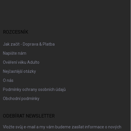
Z
á
p
a
t
í
ROZCESNÍK
Jak začít - Doprava & Platba
Napište nám
Ověření věku Adulto
Nejčastější otázky
O nás
Podmínky ochrany osobních údajů
Obchodní podmínky
ODEBÍRAT NEWSLETTER
Vložte svůj e-mail a my vám budeme zasílat informace o nových