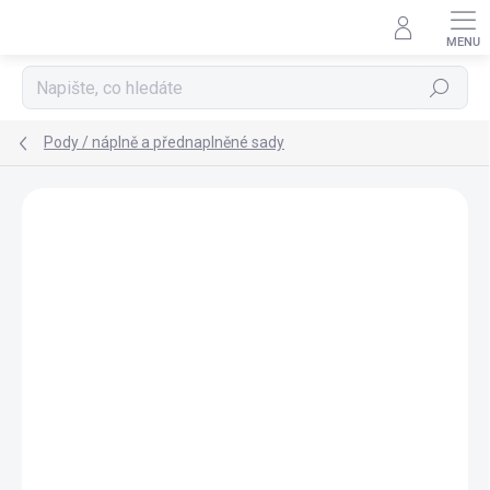
Přejít
na
obsah
Hledat
Pody / náplně a přednaplněné sady
Podrobnosti hodnocení
Neohodnoceno
ZNAČKA:
OXVA