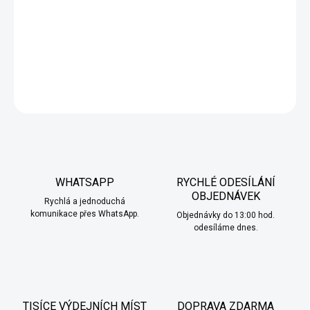
Předplněné pody jsou určeny pro MTL potah, obsahují
nikotinovou sůl 20 mg a jsou plně kompatibilní se zařízením
OXVA SlimStick. Ideální pro pohodlné a bezstarostné vapování.
DETAILNÍ INFORMACE
ZEPTAT SE
HLÍDAT
WHATSAPP
RYCHLÉ ODESÍLÁNÍ
OBJEDNÁVEK
Rychlá a jednoduchá
komunikace přes WhatsApp.
Objednávky do 13:00 hod.
odesíláme dnes.
TISÍCE VÝDEJNÍCH MÍST
DOPRAVA ZDARMA