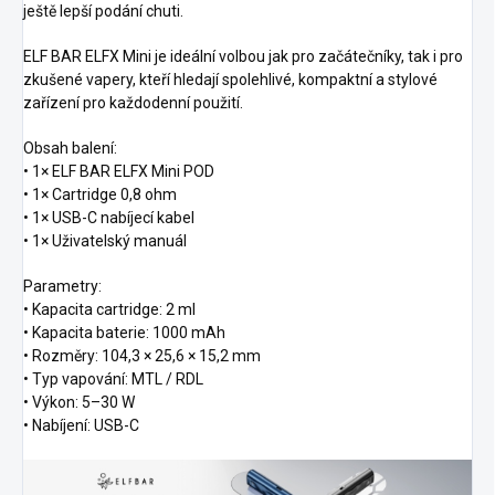
ještě lepší podání chuti.
ELF BAR ELFX Mini je ideální volbou jak pro začátečníky, tak i pro
zkušené vapery, kteří hledají spolehlivé, kompaktní a stylové
zařízení pro každodenní použití.
Obsah balení:
• 1× ELF BAR ELFX Mini POD
• 1× Cartridge 0,8 ohm
• 1× USB-C nabíjecí kabel
• 1× Uživatelský manuál
Parametry:
• Kapacita cartridge: 2 ml
• Kapacita baterie: 1000 mAh
• Rozměry: 104,3 × 25,6 × 15,2 mm
• Typ vapování: MTL / RDL
• Výkon: 5–30 W
• Nabíjení: USB-C