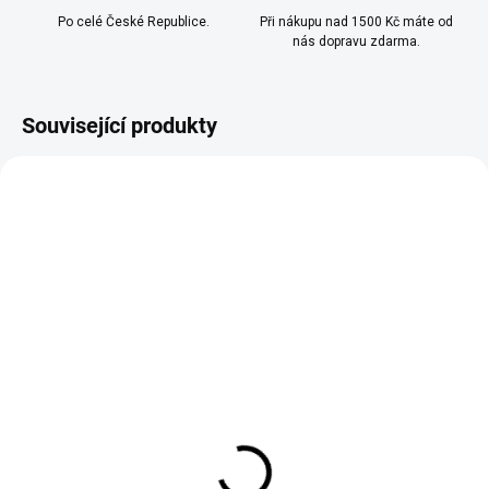
Po celé České Republice.
Při nákupu nad 1500 Kč máte od
nás dopravu zdarma.
Související produkty
TIP
SKLADEM
SKLADEM
(>10 KS)
(>10 KS)
RITCHY - LIQUID - NIC
OXVA - OX PASSION
SALT - DOUBLE SOUR
SALTS - CHERRY PEACH
APPLE - (20 MG)
LEMON 10ML - (20MG)
209 Kč
239 Kč