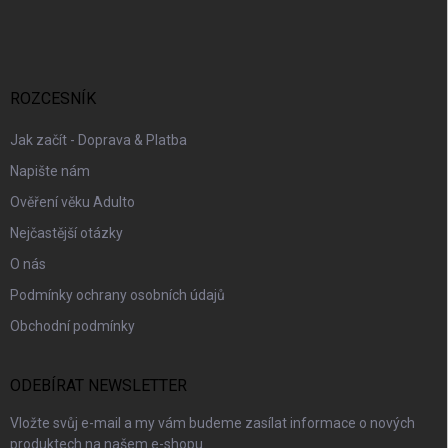
á
p
a
t
í
ROZCESNÍK
Jak začít - Doprava & Platba
Napište nám
Ověření věku Adulto
Nejčastější otázky
O nás
Podmínky ochrany osobních údajů
Obchodní podmínky
ODEBÍRAT NEWSLETTER
Vložte svůj e-mail a my vám budeme zasílat informace o nových
produktech na našem e-shopu.