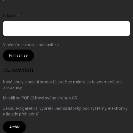
E-MAIL
Vložením e-mailu souhlasíte s
podmínkami ochrany osobních údajů
Přihlásit se
ZAJÍMAVOSTI
Nové obaly a balení produktů: proč se mění a co to znamená pro
zákazníky
Minifill od POPIČ! Nový svého druhu v ČR
Jakou e-cigaretu si vybrat? Jednorázovky, pod systémy, elektronky
a liquidy přehledně“
Archiv