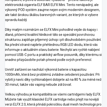
elektronická cigareta ELF BAR ELFX Mini. Tento nenápadný, ale
výkonný POD systém zaujme nejen svým moderním designem,
ale také širokou škálou barevných variant, ze kterých si vybere
opravdu každý.
Díky malým rozměrům se ELFX Mini pohodlně vejde do kapsy i
dlaně, přičemž kvalitní hliníkové tělo se speciální povrchovou
strukturou zajišťuje příjemný úchop i při dlouhodobém používání.
Na přední straně najdete přehlednou RGB LED diodu, která vás
informuje o aktuálním stavu baterie. Nechybí ani rychlé nabíjení
pomocí USB-C portu a praktický airflow posuvník, díky kterému si
snadno přizpůsobíte potah přesně podle svých preferencí.
Uvnitř zařízení se nachází výkonná baterie s kapacitou
1000mAh, která bez problémů zvládne celodenní používání. Při
vybití ji navíc díky rychlonabíjení dobijete až na 80 % za méně než
30 minut, takže vás vaping nebude zdržovat.
Velkou výhodou je kompatibilita se všemi cartridgemi řady ELFX.
Můžete tak využít klasické ELFX cartridge nebo přejít na novější
verzi ELFX 2.0, která přináší pokročilou dual mesh technologii pro