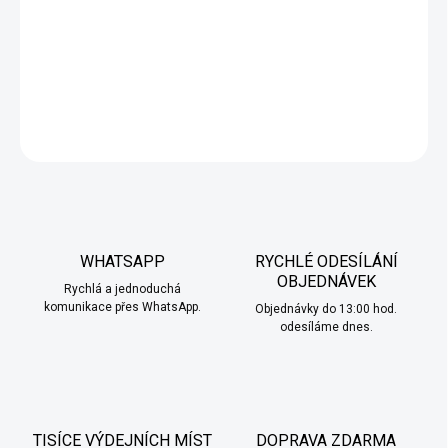
perfektně vyladěná elektronická cigareta ELFX Mini od ELF BAR
zaujme hned na první pohled svým moderním designem a
širokou škálou barevných variant.
DETAILNÍ INFORMACE
ZEPTAT SE
HLÍDAT
WHATSAPP
RYCHLÉ ODESÍLÁNÍ
OBJEDNÁVEK
Rychlá a jednoduchá
komunikace přes WhatsApp.
Objednávky do 13:00 hod.
odesíláme dnes.
TISÍCE VÝDEJNÍCH MÍST
DOPRAVA ZDARMA