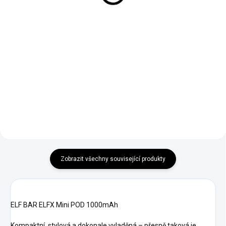
Do košíku
Do košíku
RITCHY Double Sour Apple je
OXVA - OX PASSION SALTS
osvěžující a kyselá jablečná
- CHERRY PEACH LEMON Sladké
příchuť s výrazným ovocným
třešně a šťavnaté broskve
profilem a šťavnatým
doplněné svěží citronovou
charakterem, ideální pro
kyselostí pro dokonale vyvážený
milovníky výrazných a ovocných
ovocný mix.
chutí.
Zobrazit všechny související produkty
ELF BAR ELFX Mini POD 1000mAh
Kompaktní, stylová a dokonale vyladěná – přesně taková je