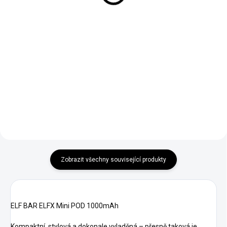
Do košíku
Do košíku
OXVA - OX PASSION SALTS
RITCHY Double Sour Apple je
- CHERRY PEACH LEMON Sladké
osvěžující a kyselá jablečná
třešně a šťavnaté broskve
příchuť s výrazným ovocným
doplněné svěží citronovou
profilem a šťavnatým
kyselostí pro dokonale vyvážený
charakterem, ideální pro
ovocný mix.
milovníky výrazných a ovocných
chutí.
Zobrazit všechny související produkty
ELF BAR ELFX Mini POD 1000mAh
Kompaktní, stylová a dokonale vyladěná – přesně taková je