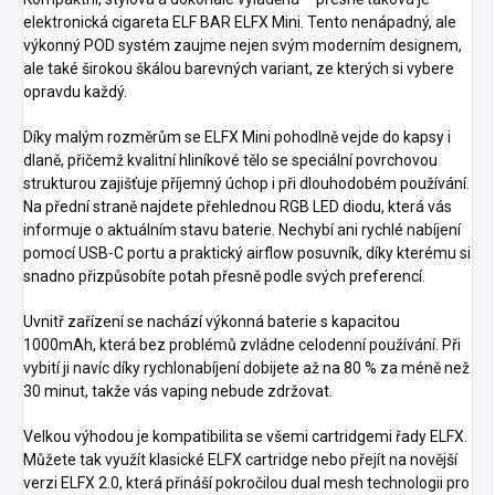
elektronická cigareta ELF BAR ELFX Mini. Tento nenápadný, ale
výkonný POD systém zaujme nejen svým moderním designem,
ale také širokou škálou barevných variant, ze kterých si vybere
opravdu každý.
Díky malým rozměrům se ELFX Mini pohodlně vejde do kapsy i
dlaně, přičemž kvalitní hliníkové tělo se speciální povrchovou
strukturou zajišťuje příjemný úchop i při dlouhodobém používání.
Na přední straně najdete přehlednou RGB LED diodu, která vás
informuje o aktuálním stavu baterie. Nechybí ani rychlé nabíjení
pomocí USB-C portu a praktický airflow posuvník, díky kterému si
snadno přizpůsobíte potah přesně podle svých preferencí.
Uvnitř zařízení se nachází výkonná baterie s kapacitou
1000mAh, která bez problémů zvládne celodenní používání. Při
vybití ji navíc díky rychlonabíjení dobijete až na 80 % za méně než
30 minut, takže vás vaping nebude zdržovat.
Velkou výhodou je kompatibilita se všemi cartridgemi řady ELFX.
Můžete tak využít klasické ELFX cartridge nebo přejít na novější
verzi ELFX 2.0, která přináší pokročilou dual mesh technologii pro