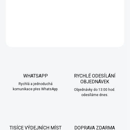
perfektně vyladěná elektronická cigareta ELFX Mini od ELF BAR
zaujme hned na první pohled svým moderním designem a
širokou škálou barevných variant.
DETAILNÍ INFORMACE
ZEPTAT SE
HLÍDAT
WHATSAPP
RYCHLÉ ODESÍLÁNÍ
OBJEDNÁVEK
Rychlá a jednoduchá
komunikace přes WhatsApp.
Objednávky do 13:00 hod.
odesíláme dnes.
TISÍCE VÝDEJNÍCH MÍST
DOPRAVA ZDARMA