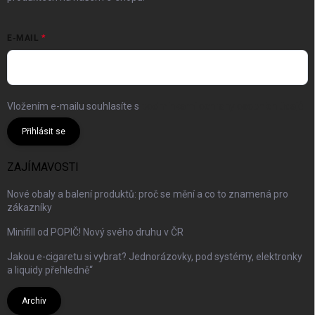
E-MAIL
Vložením e-mailu souhlasíte s
podmínkami ochrany osobních údajů
Přihlásit se
ZAJÍMAVOSTI
Nové obaly a balení produktů: proč se mění a co to znamená pro
zákazníky
Minifill od POPIČ! Nový svého druhu v ČR
Jakou e-cigaretu si vybrat? Jednorázovky, pod systémy, elektronky
a liquidy přehledně“
Archiv