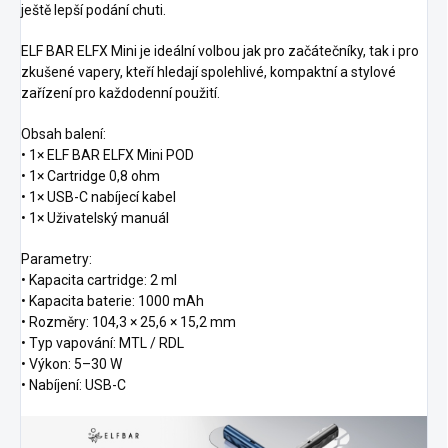
ještě lepší podání chuti.
ELF BAR ELFX Mini je ideální volbou jak pro začátečníky, tak i pro
zkušené vapery, kteří hledají spolehlivé, kompaktní a stylové
zařízení pro každodenní použití.
Obsah balení:
• 1× ELF BAR ELFX Mini POD
• 1× Cartridge 0,8 ohm
• 1× USB-C nabíjecí kabel
• 1× Uživatelský manuál
Parametry:
• Kapacita cartridge: 2 ml
• Kapacita baterie: 1000 mAh
• Rozměry: 104,3 × 25,6 × 15,2 mm
• Typ vapování: MTL / RDL
• Výkon: 5–30 W
• Nabíjení: USB-C