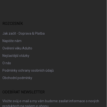
á
p
a
t
í
ROZCESNÍK
Jak začít - Doprava & Platba
Napište nám
Ověření věku Adulto
Nejčastější otázky
O nás
Podmínky ochrany osobních údajů
Obchodní podmínky
ODEBÍRAT NEWSLETTER
Vložte svůj e-mail a my vám budeme zasílat informace o nových
produktech na našem e-shopu.