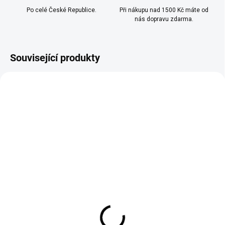
Po celé České Republice.
Při nákupu nad 1500 Kč máte od
nás dopravu zdarma.
Související produkty
TIP
SKLADEM
SKLADEM
(>10 KS)
(>10 KS)
OXVA - OX PASSION
RITCHY - LIQUID - NIC
SALTS - CHERRY PEACH
SALT - DOUBLE SOUR
LEMON 10ML - (20MG)
APPLE - (20 MG)
239 Kč
209 Kč