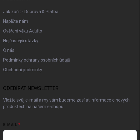
Jak začít - Doprava & Platba
Napište nám
Ověření věku Adulto
Nejčastější otázky
O nás
Podmínky ochrany osobních údajů
Obchodní podmínky
ODEBÍRAT NEWSLETTER
Vložte svůj e-mail a my vám budeme zasílat informace o nových
produktech na našem e-shopu.
E-MAIL