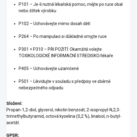
P101 – Je-li nutná lékařská pomoc, mějte po ruce obal
nebo štítek výrobku
P102 – Uchovávejte mimo dosah dětí
P264 – Po manipulaci si důkladně omyjte ruce
P301 + P310 – PŘI POŽITÍ: Okamžitě volejte
TOXIKOLOGICKÉ INFORMAČNÍ STŘEDISKO/lékaře
P405 – Uchovávejte uzamčené
P501 – Likvidujte v souladu s předpisy ve sběrně
nebezpečného odpadu
Složení:
Propan-1,2-diol, glycerol, nikotin benzoát, 2-isopropyl-N,2,3-
trimethylbutyramid, octová kyselina (0,2 %), linalool, n-butyl-
acetát.
GPSR: