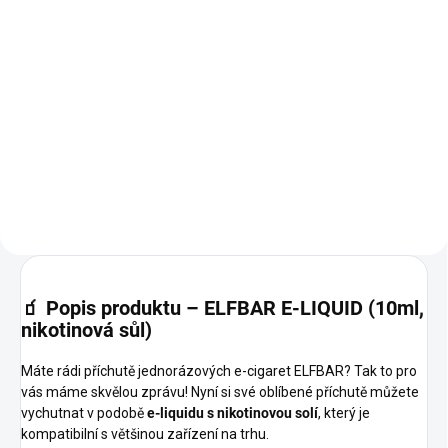
Do košíku
ARAMAX Peach Mango Nic Salt
Liquid nabízí lahodnou
kombinaci sladkého
broskvového a exotického
manga. Tato ovocná směs je
ideální pro milovníky sladkých a
tropických chutí. V...
🧃
Popis produktu – ELFBAR E-LIQUID (10ml,
nikotinová sůl)
Máte rádi příchutě jednorázových e-cigaret ELFBAR? Tak to pro
vás máme skvělou zprávu! Nyní si své oblíbené příchutě můžete
vychutnat v podobě
e-liquidu s nikotinovou solí
, který je
kompatibilní s většinou zařízení na trhu.