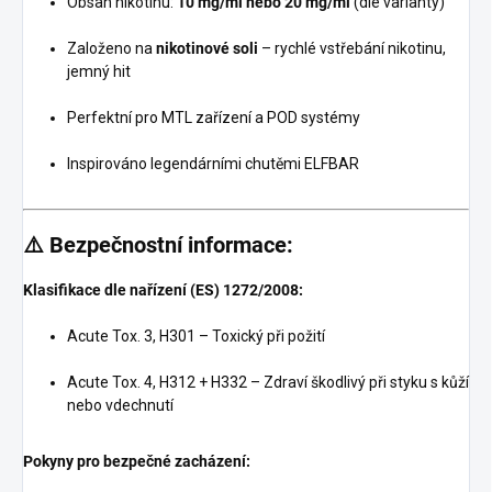
Obsah nikotinu:
10 mg/ml nebo 20 mg/ml
(dle varianty)
Založeno na
nikotinové soli
– rychlé vstřebání nikotinu,
jemný hit
Perfektní pro MTL zařízení a POD systémy
Inspirováno legendárními chutěmi ELFBAR
⚠️ Bezpečnostní informace:
Klasifikace dle nařízení (ES) 1272/2008:
Acute Tox. 3, H301 – Toxický při požití
Acute Tox. 4, H312 + H332 – Zdraví škodlivý při styku s kůží
nebo vdechnutí
Pokyny pro bezpečné zacházení: