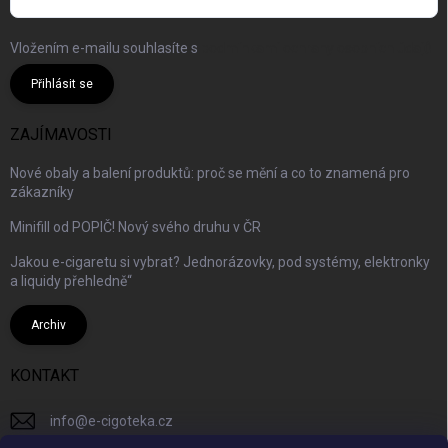
Vložením e-mailu souhlasíte s
podmínkami ochrany osobních údajů
Přihlásit se
ZAJÍMAVOSTI
Nové obaly a balení produktů: proč se mění a co to znamená pro
zákazníky
Minifill od POPIČ! Nový svého druhu v ČR
Jakou e-cigaretu si vybrat? Jednorázovky, pod systémy, elektronky
a liquidy přehledně“
Archiv
KONTAKT
info
@
e-cigoteka.cz