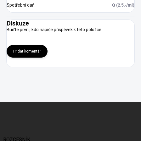
Spotřební daň
:
Q (2,5,-/ml)
Diskuze
Buďte první, kdo napíše příspěvek k této položce.
Přidat komentář
Z
á
p
a
t
í
ROZCESNÍK