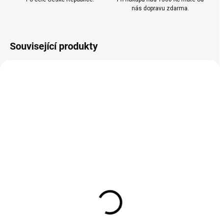
nás dopravu zdarma.
Související produkty
SKLADEM
(>10 KS)
ARAMAX - LIQUID - NIC
SALT - PEACH MANGO -
10 ML - (20MG)
189 Kč