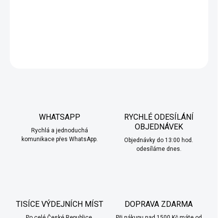
tropického ovoce, v lahodné kombinaci kyselého kiwi, sladké
guávy a šťavnaté maracuji.
DETAILNÍ INFORMACE
ZEPTAT SE
HLÍDAT
WHATSAPP
RYCHLÉ ODESÍLÁNÍ
OBJEDNÁVEK
Rychlá a jednoduchá
komunikace přes WhatsApp.
Objednávky do 13:00 hod.
odesíláme dnes.
TISÍCE VÝDEJNÍCH MÍST
DOPRAVA ZDARMA
Po celé České Republice.
Při nákupu nad 1500 Kč máte od