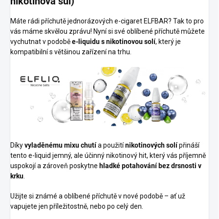
nikotinová sůl)
Máte rádi příchutě jednorázových e-cigaret ELFBAR? Tak to pro
vás máme skvělou zprávu! Nyní si své oblíbené příchutě můžete
vychutnat v podobě
e-liquidu s nikotinovou solí
, který je
kompatibilní s většinou zařízení na trhu.
Díky
vyladěnému mixu chutí
a použití
nikotinových solí
přináší
tento e-liquid jemný, ale účinný nikotinový hit, který vás příjemně
uspokojí a zároveň poskytne
hladké potahování bez drsnosti v
krku
.
Užijte si známé a oblíbené příchutě v nové podobě – ať už
vapujete jen příležitostně, nebo po celý den.