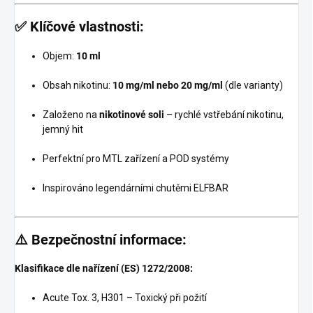
✅
Klíčové vlastnosti:
Objem:
10 ml
Obsah nikotinu:
10 mg/ml nebo 20 mg/ml
(dle varianty)
Založeno na
nikotinové soli
– rychlé vstřebání nikotinu,
jemný hit
Perfektní pro MTL zařízení a POD systémy
Inspirováno legendárními chutěmi ELFBAR
⚠️ Bezpečnostní informace:
Klasifikace dle nařízení (ES) 1272/2008:
Acute Tox. 3, H301 – Toxický při požití