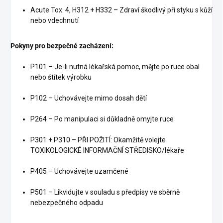
Acute Tox. 4, H312 + H332 – Zdraví škodlivý při styku s kůží
nebo vdechnutí
Pokyny pro bezpečné zacházení:
P101 – Je-li nutná lékařská pomoc, mějte po ruce obal
nebo štítek výrobku
P102 – Uchovávejte mimo dosah dětí
P264 – Po manipulaci si důkladně omyjte ruce
P301 + P310 – PŘI POŽITÍ: Okamžitě volejte
TOXIKOLOGICKÉ INFORMAČNÍ STŘEDISKO/lékaře
P405 – Uchovávejte uzamčené
P501 – Likvidujte v souladu s předpisy ve sběrně
nebezpečného odpadu