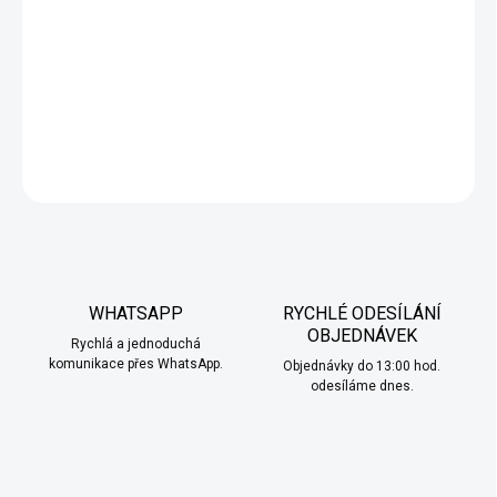
sladkou, krémovou chuť zralého banánu s osvěžujícím
mentolovým (ledovým) podtónem. Výsledek je hladký a zároveň
chladivý — jako bys jedla banánový nanuk nebo mražený
milkshake.
DETAILNÍ INFORMACE
ZEPTAT SE
HLÍDAT
WHATSAPP
RYCHLÉ ODESÍLÁNÍ
OBJEDNÁVEK
Rychlá a jednoduchá
komunikace přes WhatsApp.
Objednávky do 13:00 hod.
odesíláme dnes.