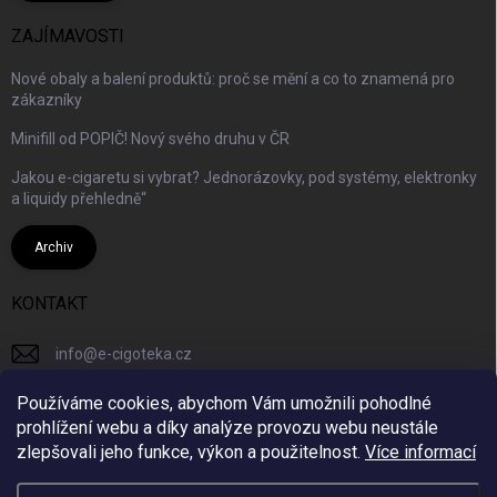
ZAJÍMAVOSTI
Nové obaly a balení produktů: proč se mění a co to znamená pro
zákazníky
Minifill od POPIČ! Nový svého druhu v ČR
Jakou e-cigaretu si vybrat? Jednorázovky, pod systémy, elektronky
a liquidy přehledně“
Archiv
KONTAKT
info
@
e-cigoteka.cz
+420725944333
Používáme cookies, abychom Vám umožnili pohodlné
prohlížení webu a díky analýze provozu webu neustále
ecigotekacz/
zlepšovali jeho funkce, výkon a použitelnost.
Více informací