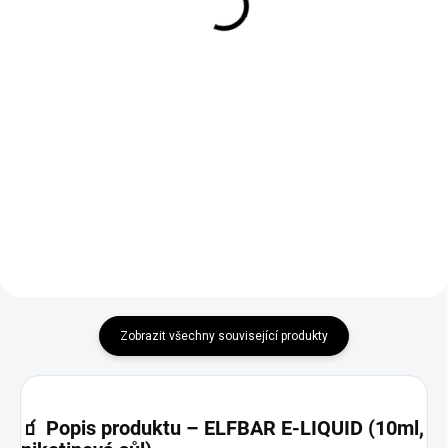
175 Kč
249 Kč
Do košíku
Do košíku
ELF BAR ELFA POD cartridge –
Vyzkoušejte SYX Watermelon
opakovaně plnitelné, objem 2 ml,
Nic Salt e-liquid – sladká a
odpor 1,1 ohm. Kompatibilní s
šťavnatá chuť melounu.
ELFA i Lost Mary TAPPO.
Zobrazit všechny související produkty
🧃
Popis produktu – ELFBAR E-LIQUID (10ml,