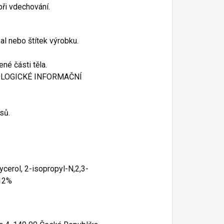
ři vdechování.
al nebo štítek výrobku.
né části těla.
IKOLOGICKÉ INFORMAČNÍ
sů.
ycerol, 2-isopropyl-N,2,3-
.12%