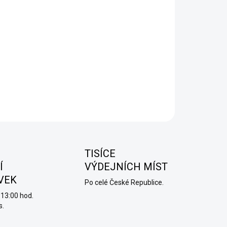
−
+
Přidat do košíku
A - POD NÁPLŇ - STRAWBERRY GRAPE
- má
skvělou
huť čerstvých jahod a oblíbenými červenými hrozny
ILNÍ INFORMACE
ZEPTAT SE
HLÍDAT
TISÍCE
Í
VÝDEJNÍCH MÍST
VEK
Po celé České Republice.
13:00 hod.
s.