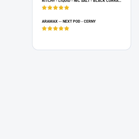
RITCHY - LIQUID - NIC SALT - BLACK CURRANT LEMON - (20 MG)
ARAMAX -- NEXT POD - ČERNÝ