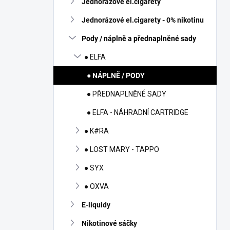
Jednorázové el.cigarety
í
p
Jednorázové el.cigarety - 0% nikotinu
a
n
Pody / náplně a přednaplněné sady
e
● ELFA
l
● NÁPLNĚ / PODY
● PŘEDNAPLNĚNÉ SADY
● ELFA - NÁHRADNÍ CARTRIDGE
● K#RA
● LOST MARY - TAPPO
● SYX
● OXVA
E-liquidy
Nikotinové sáčky