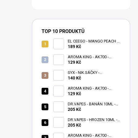
TOP 10 PRODUKTŮ
EL CEEGO - MANGO PEACH -
16 MG - 1100
189 Kč
AROMA KING - AK700 -
WATERMELON ICE - 16 MG
129 Kč
SYX - NIK.SÁČKY -
PEPPERMINT - 4 MG/G
140 Kč
AROMA KING - AK700 -
MANGO APPLE PEAR - 16 MG
129 Kč
DR.VAPES - BANÁN 10ML -
(20MG)
205 Kč
DR.VAPES - HROZEN 10ML -
(20MG)
205 Kč
AROMA KING - AK700 -