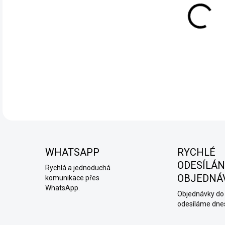
ELF
příc
DETA
WHATSAPP
RYCHLÉ
ODESÍLÁN
Rychlá a jednoduchá
OBJEDNÁ
komunikace přes
WhatsApp.
Objednávky do 
odesíláme dne