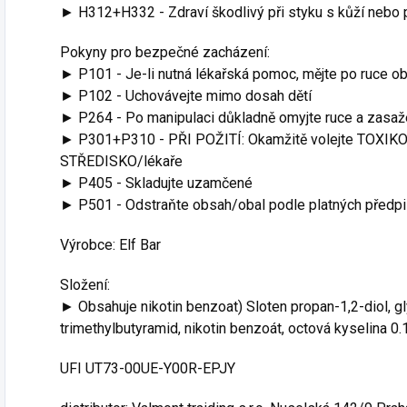
► H312+H332 - Zdraví škodlivý při styku s kůží nebo p
Pokyny pro bezpečné zacházení:
► P101 - Je-li nutná lékařská pomoc, mějte po ruce ob
► P102 - Uchovávejte mimo dosah dětí
► P264 - Po manipulaci důkladně omyjte ruce a zasaže
► P301+P310 - PŘI POŽITÍ: Okamžitě volejte TOX
STŘEDISKO/lékaře
► P405 - Skladujte uzamčené
► P501 - Odstraňte obsah/obal podle platných předpi
Výrobce: Elf Bar
Složení:
► Obsahuje nikotin benzoat) Sloten propan-1,2-diol, gl
trimethylbutyramid, nikotin benzoát, octová kyselina 0
UFI UT73-00UE-Y00R-EPJY