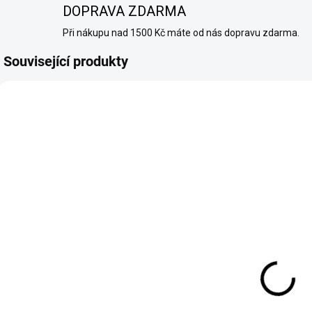
DOPRAVA ZDARMA
Při nákupu nad 1500 Kč máte od nás dopravu zdarma.
Související produkty
3137
SKLADEM
(>10 KS)
ARAMAX -
LIQUID - NIC
SALT - PEACH
MANGO - 10
189 Kč
ML - (20MG)
Do košíku