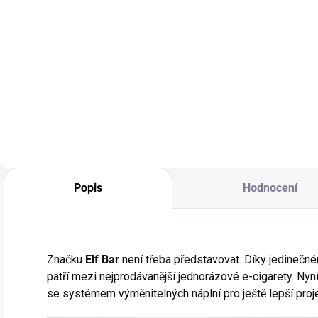
ARAMAX Peach
Mango Nic Salt
Liquid nabízí
lahodnou
kombinaci
sladkého
broskvového a
exotického manga.
Tato ovocná směs
je ideální pro
Popis
Hodnocení
milovníky sladkých
a tropických chutí.
V...
Značku
Elf Bar
není třeba představovat. Díky jedinečn
patří mezi nejprodávanější jednorázové e-cigarety. Nyn
se systémem výměnitelných náplní pro ještě lepší proje