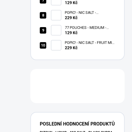
BANANA ICE - 16 MG
129 Kč
POPIC! - NIC SALT -
BLUEBERRY ICE 10 ML -
229 Kč
(20MG)
77 POUCHES - MEDIUM -
GRAPE ICE - 10,4 MG/G
129 Kč
POPIC! - NIC SALT - FRUIT MIX
10 ML - (20MG)
229 Kč
POSLEDNÍ HODNOCENÍ PRODUKTŮ