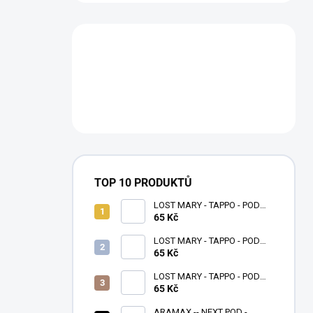
TOP 10 PRODUKTŮ
LOST MARY - TAPPO - POD
NÁPLŇ - WATERMELON
65 Kč
LOST MARY - TAPPO - POD
NÁPLŇ - DOUBLE APPLE
65 Kč
LOST MARY - TAPPO - POD
NÁPLŇ - BANANA ICE
65 Kč
ARAMAX -- NEXT POD -