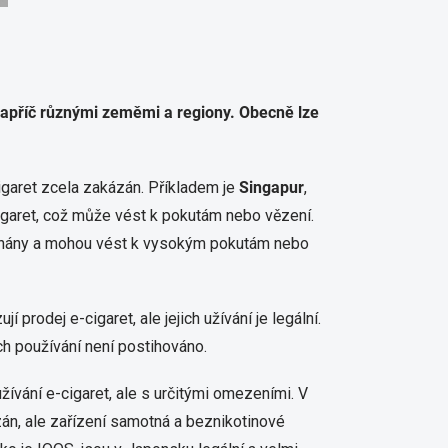
 napříč různými zeměmi a regiony.
Obecně lze
cigaret zcela zakázán. Příkladem je
Singapur
,
cigaret, což může vést k pokutám nebo vězení.
máhány a mohou vést k vysokým pokutám nebo
í prodej e-cigaret, ale jejich užívání je legální.
ich používání není postihováno.
​
ívání e-cigaret, ale s určitými omezeními. V
zán, ale zařízení samotná a beznikotinové