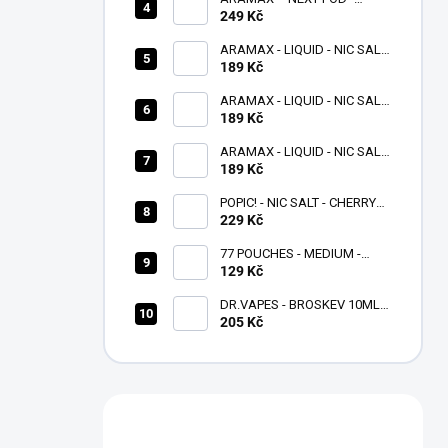
FIALOVÝ
249 Kč
ARAMAX - LIQUID - NIC SALT
- STRAWBERRY KIWI - 10 ML -
189 Kč
(20MG)
ARAMAX - LIQUID - NIC SALT
- MELON LIME - 10 ML -
189 Kč
(20MG)
ARAMAX - LIQUID - NIC SALT
- BERRY TRIO - 10 ML -
189 Kč
(20MG)
POPIC! - NIC SALT - CHERRY
229 Kč
ICE 10 ML - (20MG)
77 POUCHES - MEDIUM -
GRAPE ICE - 10,4 MG/G
129 Kč
DR.VAPES - BROSKEV 10ML -
(20MG)
205 Kč