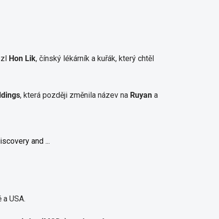
ezl
Hon Lik
, čínský lékárník a kuřák, který chtěl
ldings
, která později změnila název na
Ruyan
a
ě a USA.