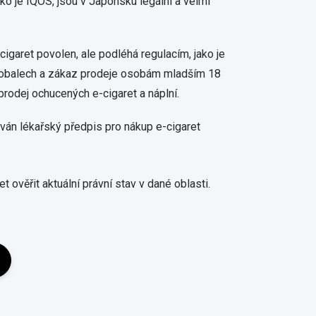
ko je IQOS, jsou v Japonsku legální a velmi
cigaret povolen, ale podléhá regulacím, jako je
a obalech a zákaz prodeje osobám mladším 18
rodej ochucených e-cigaret a náplní.
​
ván lékařský předpis pro nákup e-cigaret
ěřit aktuální právní stav v dané oblasti.​