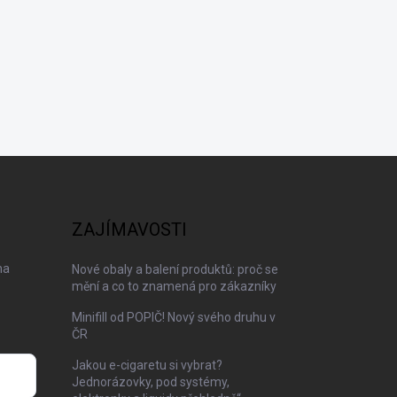
ZAJÍMAVOSTI
na
Nové obaly a balení produktů: proč se
mění a co to znamená pro zákazníky
Minifill od POPIČ! Nový svého druhu v
ČR
Jakou e-cigaretu si vybrat?
Jednorázovky, pod systémy,