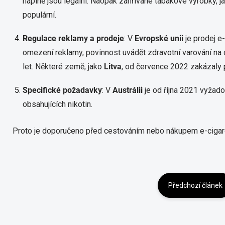
náplně jsou legální. Naopak zahřívané tabákové výrobky, ja
populární.
​
Regulace reklamy a prodeje
:
V
Evropské unii
je prodej e-
omezení reklamy, povinnost uvádět zdravotní varování n
let. Některé země, jako
Litva
, od července 2022 zakázaly p
Specifické požadavky
:
V
Austrálii
je od října 2021 vyžado
obsahujících nikotin.
​
Proto je doporučeno před cestováním nebo nákupem e-cigaret ov
Předchozí článek