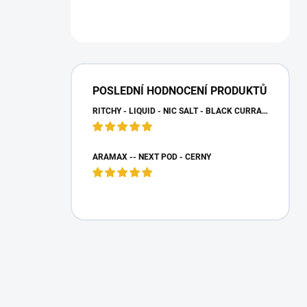
POSLEDNÍ HODNOCENÍ PRODUKTŮ
RITCHY - LIQUID - NIC SALT - BLACK CURRANT LEMON - (20 MG)
ARAMAX -- NEXT POD - ČERNÝ