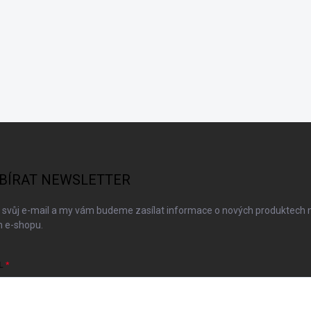
BÍRAT NEWSLETTER
 svůj e-mail a my vám budeme zasílat informace o nových produktech 
 e-shopu.
L