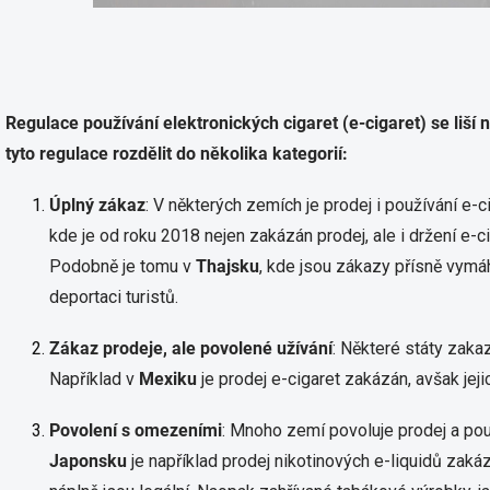
Regulace používání elektronických cigaret (e-cigaret) se liší
tyto regulace rozdělit do několika kategorií:​
Úplný zákaz
:
V některých zemích je prodej i používání e-
kde je od roku 2018 nejen zakázán prodej, ale i držení e-
Podobně je tomu v
Thajsku
, kde jsou zákazy přísně vy
deportaci turistů.
​
Zákaz prodeje, ale povolené užívání
:
Některé státy zakazuj
Například v
Mexiku
je prodej e-cigaret zakázán, avšak jej
Povolení s omezeními
:
Mnoho zemí povoluje prodej a použ
Japonsku
je například prodej nikotinových e-liquidů zaká