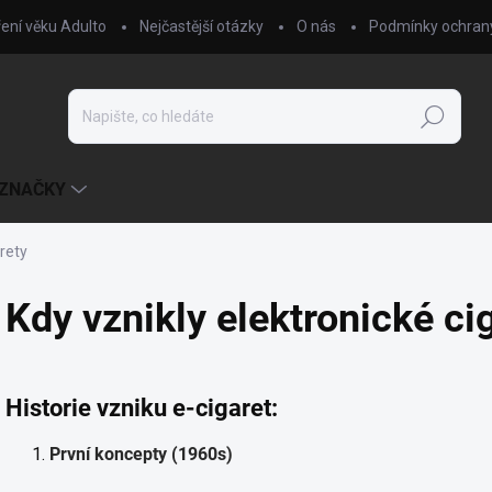
ení věku Adulto
Nejčastější otázky
O nás
Podmínky ochrany
Hledat
ZNAČKY
arety
Kdy vznikly elektronické ci
Historie vzniku e-cigaret:
První koncepty (1960s)