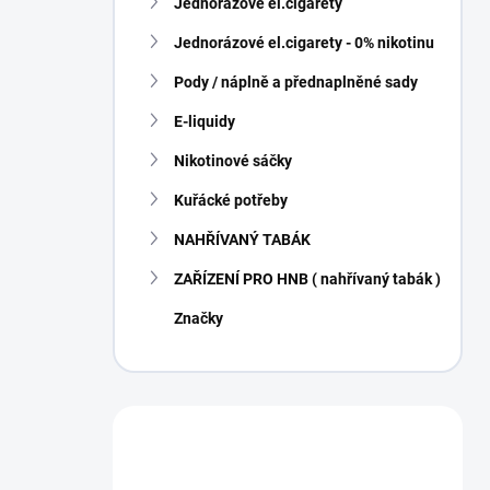
Jednorázové el.cigarety
í
p
Jednorázové el.cigarety - 0% nikotinu
a
n
Pody / náplně a přednaplněné sady
e
E-liquidy
l
Nikotinové sáčky
Kuřácké potřeby
NAHŘÍVANÝ TABÁK
ZAŘÍZENÍ PRO HNB ( nahřívaný tabák )
Značky